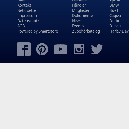
Kontakt
Händler
BMW
Netiquette
Mitglieder
Buell
Impressum
Dokumente
Cagiva
Datenschutz
News
Derbi
AGB
Events
Ducati
Powered by
Smartstore
Zubehörkatalog
Harley-Dav