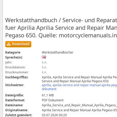
Werkstatthandbuch / Service- und Repara
fuer Aprilia Aprilia Service and Repair Man
Pegaso 650. Quelle: motorcyclemanuals.in
Download
Kategorie
Werkstatthandbücher
Sprache(n):
Jahr:
k.A.
Druckdatum:
k.A.
Drucknummer:
k.A.
Suchbegriff(e):
Aprilia, Aprilia Service and Repair Manual Aprilia Pe
Service and Repair Manual Aprilia Pegaso 650
Stichwörter:
aprilia
,
aprilia service and repair manual aprilia pe
dokument
Dateigröße:
61,1 MB
Dateiformat:
PDF Dokument
Dateiname:
Aprilia_Service_and_Repair_Manual_Aprilia_Pegaso
Originalname:
Aprilia Service and Repair Manual Aprilia Pegaso 6
Zuletzt geändert:
03.07.2026 00:20