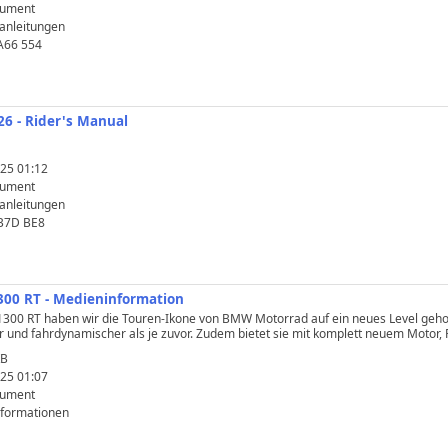
kument
anleitungen
A66 554
6 - Rider's Manual
25 01:12
kument
anleitungen
 B7D BE8
00 RT - Medieninformation
00 RT haben wir die Touren-Ikone von BMW Motorrad auf ein neues Level gehoben
r und fahrdynamischer als je zuvor. Zudem bietet sie mit komplett neuem Motor
KB
25 01:07
kument
nformationen