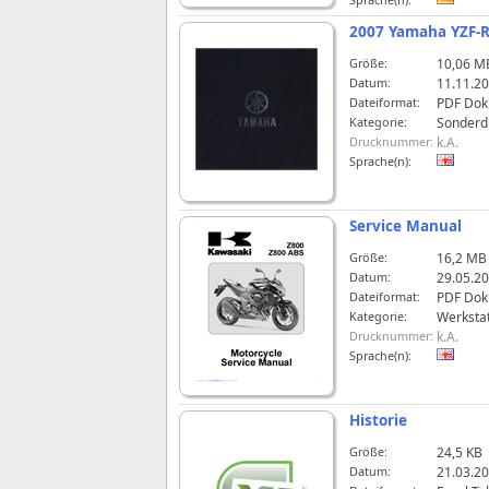
2007 Yamaha YZF-R
Größe:
10,06 M
Datum:
11.11.20
Dateiformat:
PDF Do
Kategorie:
Sonderd
Drucknummer:
k.A.
Sprache(n):
Service Manual
Größe:
16,2 MB
Datum:
29.05.20
Dateiformat:
PDF Do
Kategorie:
Werksta
Drucknummer:
k.A.
Sprache(n):
Historie
Größe:
24,5 KB
Datum:
21.03.20