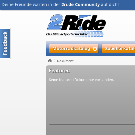
Deine Freunde warten in der
2ri.de Community
auf dich!
Motorradkatalog
Zubehörkatal
Dokument
Featured
Keine featured Dokumente vorhanden.