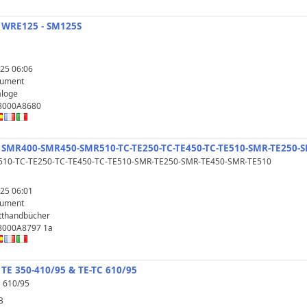
- WRE125 - SM125S
25 06:06
kument
aloge
 8000A8680
- SMR400-SMR450-SMR510-TC-TE250-TC-TE450-TC-TE510-SMR-TE250-
10-TC-TE250-TC-TE450-TC-TE510-SMR-TE250-SMR-TE450-SMR-TE510
25 06:01
kument
tthandbücher
 8000A8797 1a
 TE 350-410/95 & TE-TC 610/95
C 610/95
B