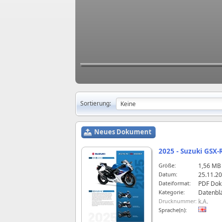
Sortierung:
Neues Dokument
2025 - Suzuki GSX-
Größe:
1,56 MB
Datum:
25.11.20
Dateiformat:
PDF Do
Kategorie:
Datenblä
Drucknummer:
k.A.
Sprache(n):