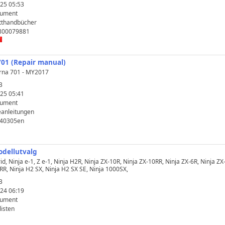
25 05:53
kument
tthandbücher
 800079881
701 (Repair manual)
rna 701 - MY2017
B
25 05:41
kument
anleitungen
340305en
odellutvalg
id, Ninja e-1, Z e-1, Ninja H2R, Ninja ZX-10R, Ninja ZX-10RR, Ninja ZX-6R, Ninja ZX
RR, Ninja H2 SX, Ninja H2 SX SE, Ninja 1000SX,
B
24 06:19
kument
isten