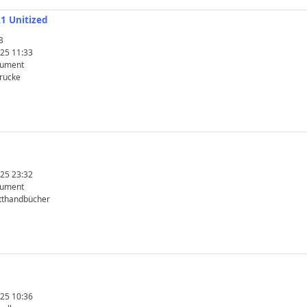
1 Unitized
B
25 11:33
kument
rucke
25 23:32
kument
tthandbücher
25 10:36