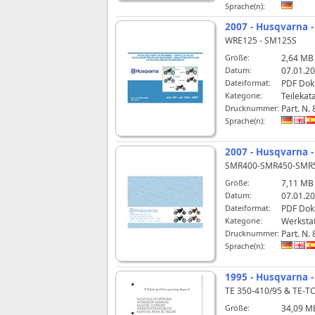
Sprache(n):
2007 - Husqvarna 
WRE125 - SM125S
Größe:
2,64 MB
Datum:
07.01.20
Dateiformat:
PDF Do
Kategorie:
Teilekat
Drucknummer:
Part. N.
Sprache(n):
2007 - Husqvarna 
SMR400-SMR450-SMR5
Größe:
7,11 MB
Datum:
07.01.20
Dateiformat:
PDF Do
Kategorie:
Werksta
Drucknummer:
Part. N.
Sprache(n):
1995 - Husqvarna -
TE 350-410/95 & TE-T
Größe:
34,09 M