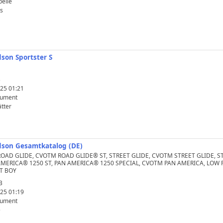
belle
s
dson Sportster S
S
B
25 01:21
kument
tter
idson Gesamtkatalog (DE)
OAD GLIDE, CVOTM ROAD GLIDE® ST, STREET GLIDE, CVOTM STREET GLIDE, S
AMERICA® 1250 ST, PAN AMERICA® 1250 SPECIAL, CVOTM PAN AMERICA, LOW R
AT BOY
B
25 01:19
kument
e