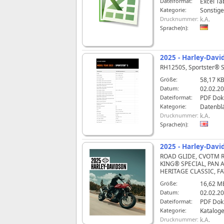
Dateiformat:
Excel Ta
Kategorie:
Sonstige
Drucknummer:
k.A.
Sprache(n):
2025 - Harley-Davi
RH1250S, Sportster® 
Größe:
58,17 K
Datum:
02.02.20
Dateiformat:
PDF Do
Kategorie:
Datenblä
Drucknummer:
k.A.
Sprache(n):
2025 - Harley-Dav
ROAD GLIDE, CVOTM R
KING® SPECIAL, PAN 
HERITAGE CLASSIC, F
Größe:
16,62 M
Datum:
02.02.20
Dateiformat:
PDF Do
Kategorie:
Katalog
Drucknummer:
k.A.