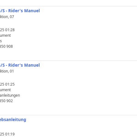
/S - Rider's Manuel
tion, 07
25 01:28
kument
s
B50 908
/S - Rider's Manuel
tion, 01
25 01:25
kument
anleitungen
B50 902
iebsanleitung
25 01:19