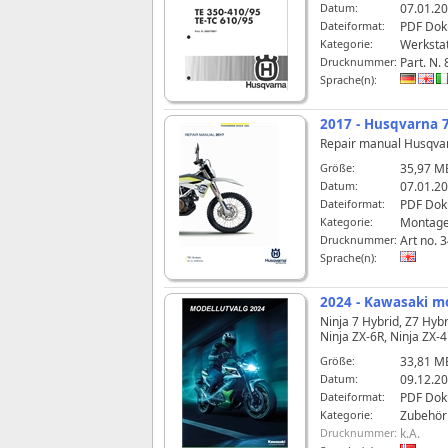
Datum:
07.01.20
Dateiformat:
PDF Do
Kategorie:
Werksta
Drucknummer:
Part. N.
Sprache(n):
2017 - Husqvarna 
Repair manual Husqva
Größe:
35,97 M
Datum:
07.01.20
Dateiformat:
PDF Do
Kategorie:
Montage
Drucknummer:
Art no. 
Sprache(n):
2024 - Kawasaki m
Ninja 7 Hybrid, Z7 Hybr
Ninja ZX-6R, Ninja ZX-4
Größe:
33,81 M
Datum:
09.12.20
Dateiformat:
PDF Do
Kategorie:
Zubehörl
Drucknummer:
k.A.