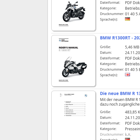
Dateiformat:
PDF Do
Kategorie:
Betriebs
Drucknummer:
01 40 5 
Sprache(n):
BMW R1300RT - 202
Größe:
5,46 MB
Datum:
24.11.20
Dateiformat:
PDF Do
Kategorie:
Betriebs
Drucknummer:
01 40 5
Sprache(n):
Die neue BMW R 13
Mit der neuen BMW R 13
dazu noch zugängliche
Größe:
483,85 
Datum:
24.11.20
Dateiformat:
PDF Do
Kategorie:
Pressei
Drucknummer:
k.A.
Sprache(n):