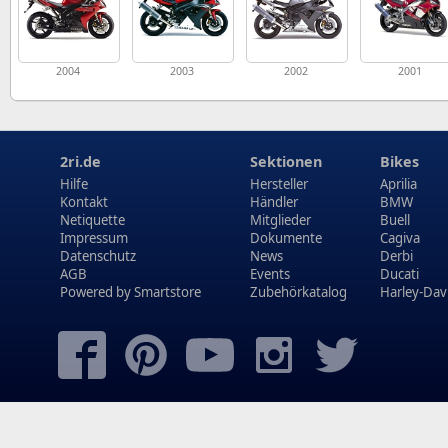
2004
2003
2002
2001
2ri.de
Sektionen
Bikes
Hilfe
Hersteller
Aprilia
Kontakt
Händler
BMW
Netiquette
Mitglieder
Buell
Impressum
Dokumente
Cagiva
Datenschutz
News
Derbi
AGB
Events
Ducati
Powered by
Smartstore
Zubehörkatalog
Harley-Dav