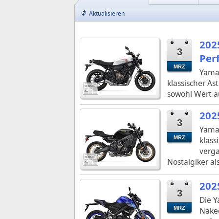
Aktualisieren
202
3
Per
MRZ
Yamah
klassischer Äst
sowohl Wert a
202
3
Yamah
MRZ
klass
verg
Nostalgiker a
202
3
Die Y
MRZ
Naked