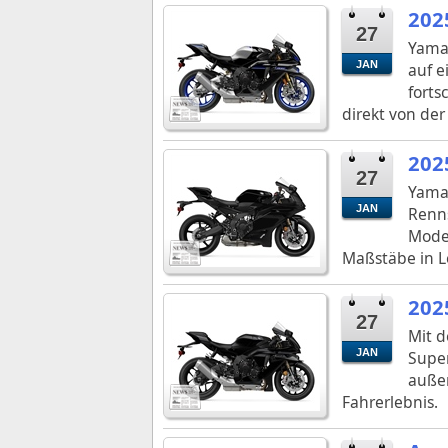
202
27
Yama
JAN
auf e
forts
direkt von der 
202
27
Yamah
JAN
Renns
Model
Maßstäbe in L
202
27
Mit d
JAN
Super
außer
Fahrerlebnis.