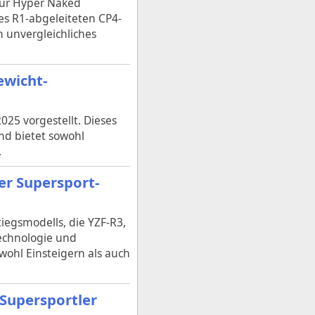
für Hyper Naked
es R1-abgeleiteten CP4-
 unvergleichliches
ewicht-
025 vorgestellt. Dieses
d bietet sowohl
.
er Supersport-
iegsmodells, die YZF-R3,
Technologie und
wohl Einsteigern als auch
 Supersportler