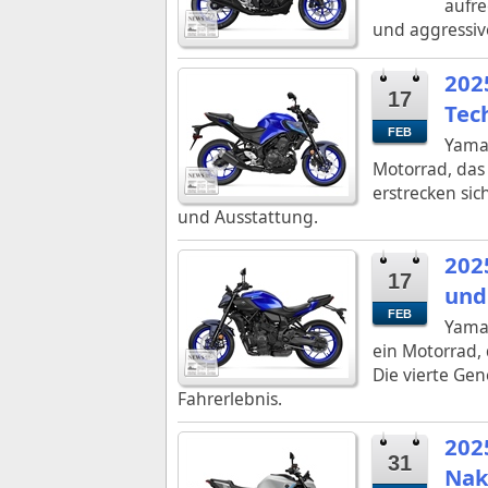
aufre
und aggressiv
202
17
Tec
FEB
Yamah
Motorrad, das 
erstrecken si
und Ausstattung.
202
17
und
FEB
Yamah
ein Motorrad,
Die vierte Gen
Fahrerlebnis.
202
31
Nak