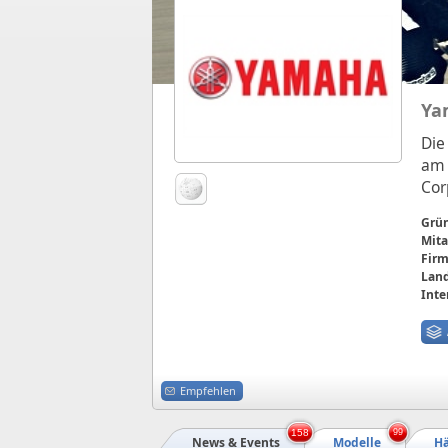
Ya
Die
am 
Cor
Grü
Mita
Firm
Land
Inte
Empfehlen
158
99
News & Events
Modelle
Hä