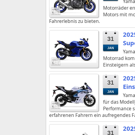
Yamah
Motorräder er
Motors mit mo
Fahrerlebnis zu bieten.
202
31
Sup
JAN
Yamah
Motorrad komb
Einsteigern a
202
31
Ein
JAN
Yamah
für das Model
Performance s
erfahrenen Fahrern ein aufregendes F
202
31