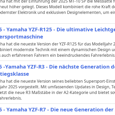
a hat mit der Einführung der 2025 MT-10 SP die Messlatte 
neut höher gelegt. Dieses Modell kombiniert die rohe Kraft d
dernster Elektronik und exklusiven Designelementen, um ein
5 - Yamaha YZF-R125 - Die ultimative Leichtg
ersportmaschine
a hat die neueste Version der YZF-R125 für das Modelljahr 2
iniert modernste Technik mit einem dynamischen Design un
ls auch erfahrenen Fahrern ein beeindruckendes Fahrerlebnis
5 -Yamaha YZF-R3 - Die nächste Generation d
stiegsklasse
a hat die neueste Version seines beliebten Supersport-Einst
ljahr 2025 vorgestellt. Mit umfassenden Updates in Design, 
etzt die neue R3 Maßstäbe in der A2-Kategorie und bietet so
ahrerlebnis.
5 - Yamaha YZF-R7 - Die neue Generation der