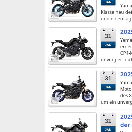
JAN
Yamah
Klasse neu def
und einem agg
202
31
Yamah
JAN
erneu
CP4-M
unvergleichlic
202
31
Yamah
JAN
Motor
des 8
um ein unvergl
202
31
der
JAN