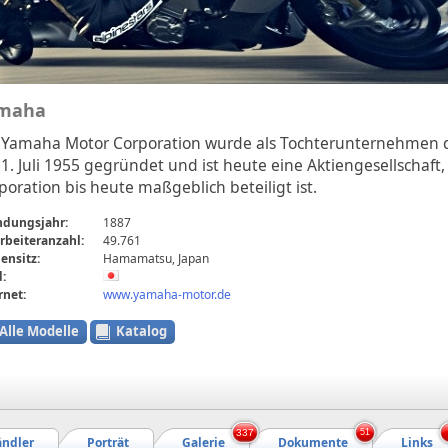
maha
 Yamaha Motor Corporation wurde als Tochterunternehmen 
1. Juli 1955 gegründet und ist heute eine Aktiengesellschaft
poration bis heute maßgeblich beteiligt ist.
ndungsjahr:
1887
rbeiteranzahl:
49.761
ensitz:
Hamamatsu, Japan
:
rnet:
www.yamaha-motor.de
Alle Modelle
Katalog
337
51
ndler
Porträt
Galerie
Dokumente
Links