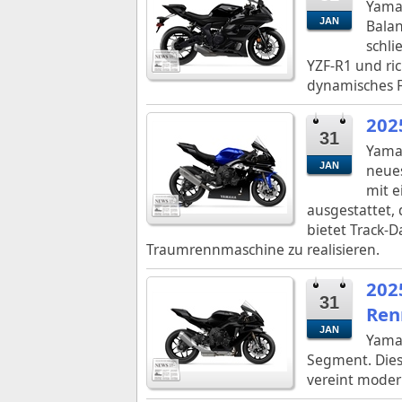
Yamah
JAN
Balan
schli
YZF-R1 und ric
dynamisches F
202
31
Yama
JAN
neues
mit e
ausgestattet,
bietet Track-D
Traumrennmaschine zu realisieren.
202
31
Ren
JAN
Yamah
Segment. Diese
vereint modern