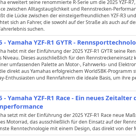
a erweitert seine renommierte R-Serie um die 2025 YZF-R7, 
ce zwischen Alltagstauglichkeit und Rennstrecken-Performan
eßt die Lücke zwischen der einsteigerfreundlichen YZF-R3 und
htet sich an Fahrer, die sowohl auf der Straße als auch auf d
ahrerlebnis suchen.
5 - Yamaha YZF-R1 GYTR - Rennsporttechnolog
ha hebt mit der Einführung der 2025 YZF-R1 GYTR seine Re
 Niveau. Dieses ausschließlich für den Rennstreckeneinsatz k
iner umfassenden Palette an Motor-, Fahrwerks- und Elekt
 die direkt aus Yamahas erfolgreichem WorldSBK-Programm 
ay-Enthusiasten und Rennfahrern die ideale Basis, um ihre p
5 - Yamaha YZF-R1 Race - Ein neues Zeitalter 
nperformance
a setzt mit der Einführung der 2025 YZF-R1 Race neue Maß
s Motorrad, das ausschließlich für den Einsatz auf der Renn
ste Renntechnologie mit einem Design, das direkt von der Mo