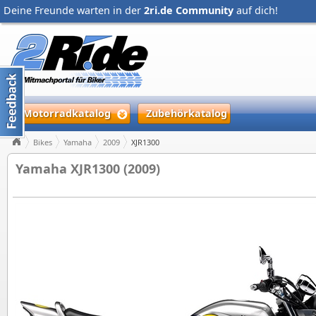
Deine Freunde warten in der
2ri.de Community
auf dich!
Motorradkatalog
Zubehörkatalog
Bikes
Yamaha
2009
XJR1300
Yamaha XJR1300 (2009)