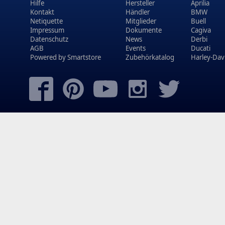
Hilfe
Hersteller
Aprilia
Kontakt
Händler
BMW
Netiquette
Mitglieder
Buell
Impressum
Dokumente
Cagiva
Datenschutz
News
Derbi
AGB
Events
Ducati
Powered by
Smartstore
Zubehörkatalog
Harley-Dav