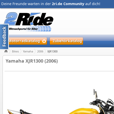
Deine Freunde warten in der
2ri.de Community
auf dich!
Motorradkatalog
Zubehörkatalog
Bikes
Yamaha
2006
XJR1300
Yamaha XJR1300 (2006)