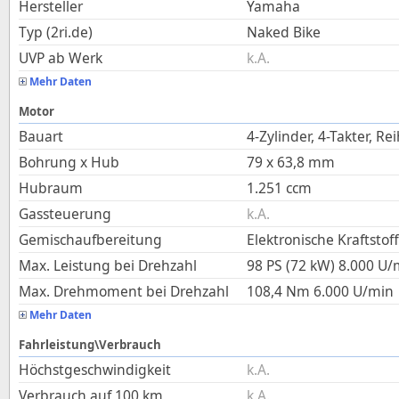
Hersteller
Yamaha
Typ (2ri.de)
Naked Bike
UVP ab Werk
k.A.
Mehr Daten
Motor
Bauart
4-Zylinder, 4-Takter, Re
Bohrung x Hub
79
x
63,8
mm
Hubraum
1.251
ccm
Gassteuerung
k.A.
Gemischaufbereitung
Elektronische Kraftstof
Max. Leistung bei Drehzahl
98 PS (72 kW)
8.000
U/
Max. Drehmoment bei Drehzahl
108,4
Nm
6.000
U/min
Mehr Daten
Fahrleistung\Verbrauch
Höchstgeschwindigkeit
k.A.
Verbrauch auf 100 km
k.A.