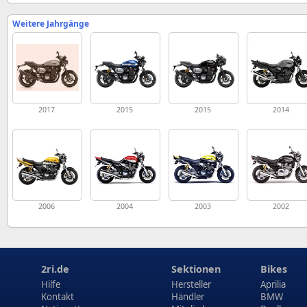
Weitere Jahrgänge
2017
2015
2015
2014
2006
2004
2003
2002
2ri.de
Sektionen
Bikes
Hilfe
Hersteller
Aprilia
Kontakt
Händler
BMW