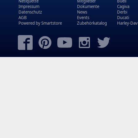
Netiquette
Mitglieder
Buell
Impressum
Dokumente
Cagiva
Datenschutz
News
Derbi
AGB
Events
Ducati
Powered by
Smartstore
Zubehörkatalog
Harley-Dav