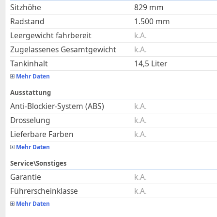
Sitzhöhe
829
mm
Radstand
1.500
mm
Leergewicht fahrbereit
k.A.
Zugelassenes Gesamtgewicht
k.A.
Tankinhalt
14,5
Liter
Mehr Daten
Ausstattung
Anti-Blockier-System (ABS)
k.A.
Drosselung
k.A.
Lieferbare Farben
k.A.
Mehr Daten
Service\Sonstiges
Garantie
k.A.
Führerscheinklasse
k.A.
Mehr Daten