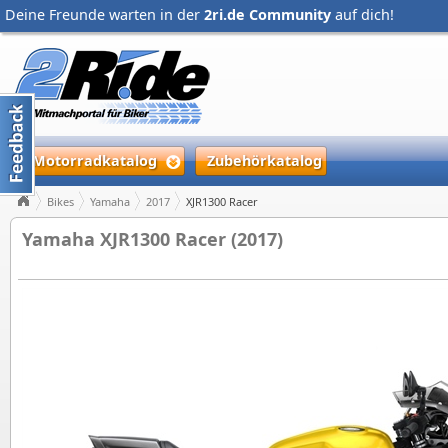
Deine Freunde warten in der
2ri.de Community
auf dich!
Motorradkatalog
Zubehörkatalog
Bikes
Yamaha
2017
XJR1300 Racer
Yamaha XJR1300 Racer (2017)