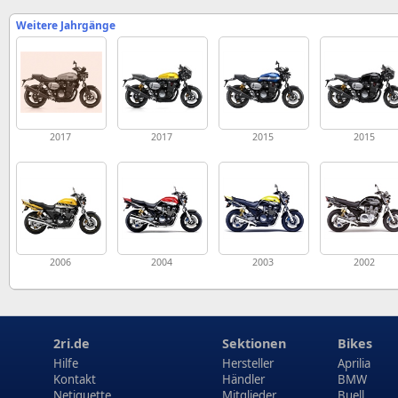
Weitere Jahrgänge
2017
2017
2015
2015
2006
2004
2003
2002
2ri.de
Sektionen
Bikes
Hilfe
Hersteller
Aprilia
Kontakt
Händler
BMW
Netiquette
Mitglieder
Buell