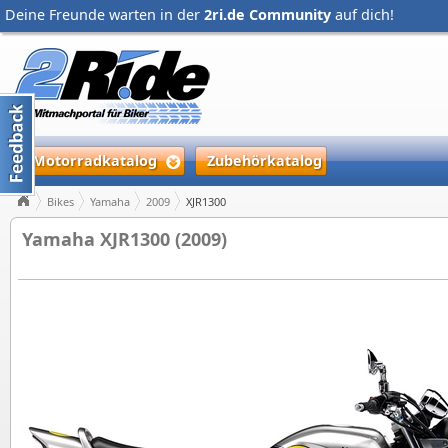
Deine Freunde warten in der
2ri.de Community
auf dich!
Motorradkatalog
Zubehörkatalog
Bikes
Yamaha
2009
XJR1300
Yamaha XJR1300 (2009)