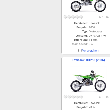
0
Hersteller:
Kawasaki
Baujahr:
2006
Typ:
Motocross
Leistung:
29 PS (21 kW)
Hubraum:
84 ccm
Max. Speed:
k.A.
Vergleichen
Kawasaki KX250 (2006)
0
Hersteller:
Kawasaki
Baujahr:
2006