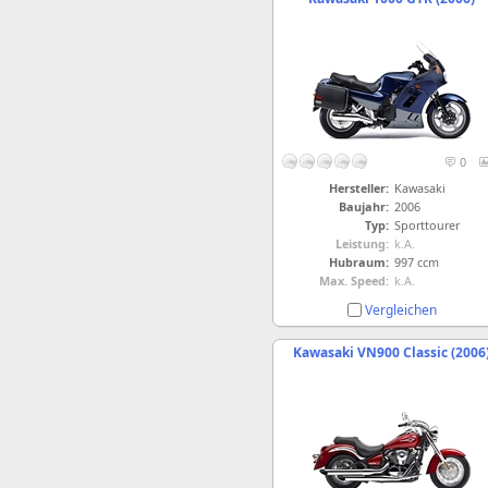
0
Hersteller:
Kawasaki
Baujahr:
2006
Typ:
Sporttourer
Leistung:
k.A.
Hubraum:
997 ccm
Max. Speed:
k.A.
Vergleichen
Kawasaki VN900 Classic (2006