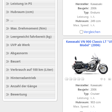
Leistung in PS
Hersteller:
Kawasaki
Baujahr:
2006
Hubraum (ccm)
Typ:
Enduro
Leistung:
k.A.
Höchstgeschwindigkeit (km/h)
Hubraum:
249 ccm
Max. Speed:
k.A.
Max. Drehmoment (Nm)
Vergleichen
Leergewicht fahrbereit (kg)
Kawasaki VN 900 Classic LT "U
UVP ab Werk
Model" (2006)
Abgasnorm
Bauart
Verbrauch auf 100 km (Liter)
Hinterradantrieb
0
Hersteller:
Kawasaki
Anzahl der Gänge
Baujahr:
2006
Typ:
Cruiser
Bewertung
Leistung:
k.A.
Hubraum:
903 ccm
Max. Speed:
k.A.