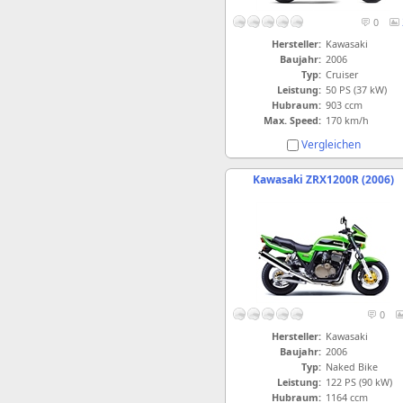
0
Hersteller:
Kawasaki
Baujahr:
2006
Typ:
Cruiser
Leistung:
50 PS (37 kW)
Hubraum:
903 ccm
Max. Speed:
170 km/h
Vergleichen
Kawasaki ZRX1200R (2006)
0
Hersteller:
Kawasaki
Baujahr:
2006
Typ:
Naked Bike
Leistung:
122 PS (90 kW)
Hubraum:
1164 ccm