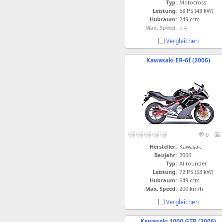
Typ:
Motocross
Leistung:
58 PS (43 kW)
Hubraum:
249 ccm
Max. Speed:
k.A.
Vergleichen
Kawasaki ER-6f (2006)
0
Hersteller:
Kawasaki
Baujahr:
2006
Typ:
Allrounder
Leistung:
72 PS (53 kW)
Hubraum:
649 ccm
Max. Speed:
200 km/h
Vergleichen
Kawasaki 1000 GTR (2006)