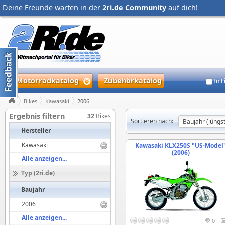
Deine Freunde warten in der
2ri.de Community
auf dich!
Motorradkatalog
Zubehörkatalog
In 
Bikes
Kawasaki
2006
Ergebnis filtern
32
Bikes
Sortieren nach:
Hersteller
Kawasaki
Kawasaki KLX250S "US-Model
(2006)
Alle anzeigen...
Typ (2ri.de)
Baujahr
2006
Alle anzeigen...
0