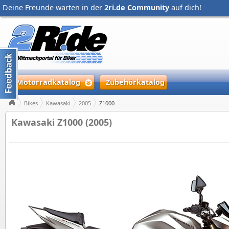
Deine Freunde warten in der
2ri.de Community
auf dich!
Motorradkatalog
Zubehörkatalog
Bikes
Kawasaki
2005
Z1000
Kawasaki Z1000 (2005)