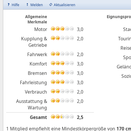
Hilfe
Melden
Aktualisieren
Allgemeine
Eignungsprof
Merkmale
Motor
3,0
Sta
Kupplung &
2,0
Touri
Getriebe
Reis
Fahrwerk
2,0
Spo
Komfort
3,0
Gelän
Bremsen
3,0
Sozi
Fahrleistung
3,0
Verbrauch
2,0
Ausstattung &
2,0
Wartung
Gesamt
2,5
1 Mitglied empfiehlt eine Mindestkörpergröße von
170 c