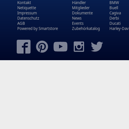
Kontakt
Händler
BMW
Netiquette
Mitglieder
Buell
Impressum
Dokumente
Cagiva
Datenschutz
News
Derbi
AGB
Events
Ducati
Powered by
Smartstore
Zubehörkatalog
Harley-Dav