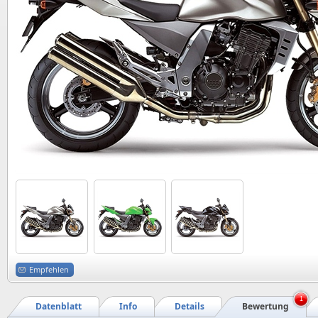
Empfehlen
1
Datenblatt
Info
Details
Bewertung