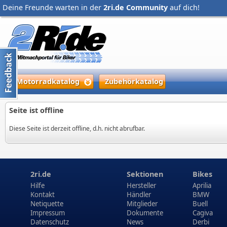
Deine Freunde warten in der
2ri.de Community
auf dich!
Motorradkatalog
Zubehörkatalog
Seite ist offline
Diese Seite ist derzeit offline, d.h. nicht abrufbar.
2ri.de
Sektionen
Bikes
Hilfe
Hersteller
Aprilia
Kontakt
Händler
BMW
Netiquette
Mitglieder
Buell
Impressum
Dokumente
Cagiva
Datenschutz
News
Derbi