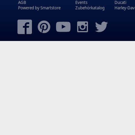
AGB
Events
Ducati
Powered by
Smartstore
Zubehörkatalog
Harley-Dav