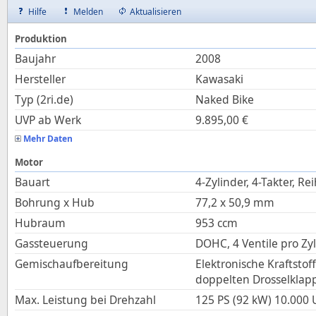
Hilfe
Melden
Aktualisieren
Produktion
Baujahr
2008
Hersteller
Kawasaki
Typ (2ri.de)
Naked Bike
UVP ab Werk
9.895,00
€
Mehr Daten
Motor
Bauart
4-Zylinder, 4-Takter, Re
Bohrung x Hub
77,2
x
50,9
mm
Hubraum
953
ccm
Gassteuerung
DOHC, 4 Ventile pro Zy
Gemischaufbereitung
Elektronische Kraftstof
doppelten Drosselklap
Max. Leistung bei Drehzahl
125 PS (92 kW)
10.000