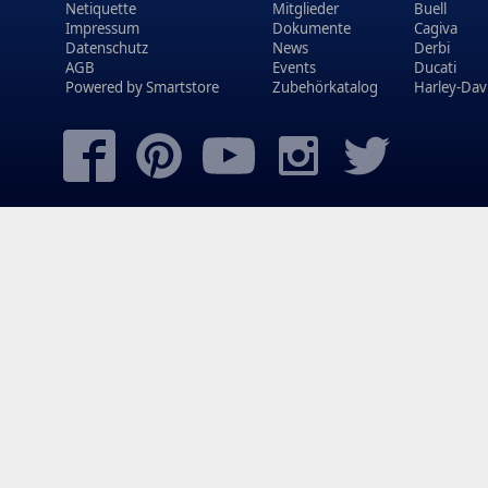
Netiquette
Mitglieder
Buell
Impressum
Dokumente
Cagiva
Datenschutz
News
Derbi
AGB
Events
Ducati
Powered by
Smartstore
Zubehörkatalog
Harley-Dav