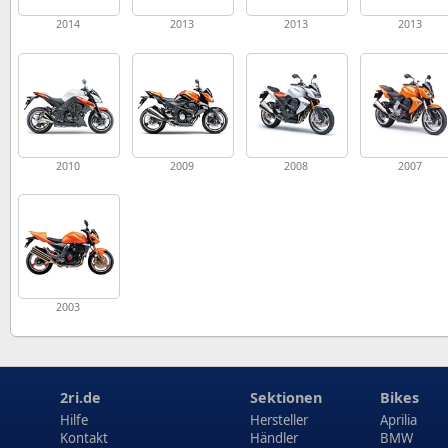
2014
2013
2013
2013
2010
2009
2008
2007
2003
2ri.de
Sektionen
Bikes
Hilfe
Hersteller
Aprilia
Kontakt
Händler
BMW