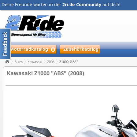
Deine Freunde warten in der
2ri.de Community
auf dich!
Motorradkatalog
Zubehörkatalog
Bikes
Kawasaki
2008
Z1000 "ABS"
Kawasaki Z1000 "ABS" (2008)