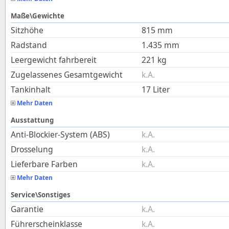
Maße\Gewichte
Sitzhöhe
815
mm
Radstand
1.435
mm
Leergewicht fahrbereit
221
kg
Zugelassenes Gesamtgewicht
k.A.
Tankinhalt
17
Liter
Mehr Daten
Ausstattung
Anti-Blockier-System (ABS)
k.A.
Drosselung
k.A.
Lieferbare Farben
k.A.
Mehr Daten
Service\Sonstiges
Garantie
k.A.
Führerscheinklasse
k.A.