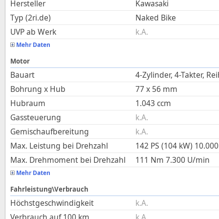
Hersteller
Kawasaki
Typ (2ri.de)
Naked Bike
UVP ab Werk
k.A.
Mehr Daten
Motor
Bauart
4-Zylinder, 4-Takter, Re
Bohrung x Hub
77
x
56
mm
Hubraum
1.043
ccm
Gassteuerung
k.A.
Gemischaufbereitung
k.A.
Max. Leistung bei Drehzahl
142 PS (104 kW)
10.000
Max. Drehmoment bei Drehzahl
111
Nm
7.300
U/min
Mehr Daten
Fahrleistung\Verbrauch
Höchstgeschwindigkeit
k.A.
Verbrauch auf 100 km
k.A.