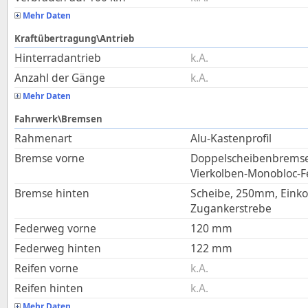
Mehr Daten
Kraftübertragung\Antrieb
Hinterradantrieb
k.A.
Anzahl der Gänge
k.A.
Mehr Daten
Fahrwerk\Bremsen
Rahmenart
Alu-Kastenprofil
Bremse vorne
Doppelscheibenbremse
Vierkolben-Monobloc-Fe
Bremse hinten
Scheibe, 250mm, Eink
Zugankerstrebe
Federweg vorne
120
mm
Federweg hinten
122
mm
Reifen vorne
k.A.
Reifen hinten
k.A.
Mehr Daten