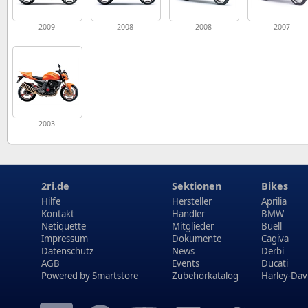
2009
2008
2008
2007
2003
2ri.de
Sektionen
Bikes
Hilfe
Hersteller
Aprilia
Kontakt
Händler
BMW
Netiquette
Mitglieder
Buell
Impressum
Dokumente
Cagiva
Datenschutz
News
Derbi
AGB
Events
Ducati
Powered by
Smartstore
Zubehörkatalog
Harley-Dav