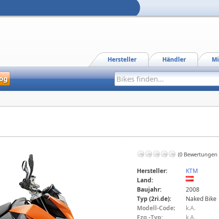
Hersteller
Händler
Mi
og
(0 Bewertungen
Hersteller:
KTM
Land:
Baujahr:
2008
Typ (2ri.de):
Naked Bike
Modell-Code
:
k.A.
Fzg.-Typ:
k.A.