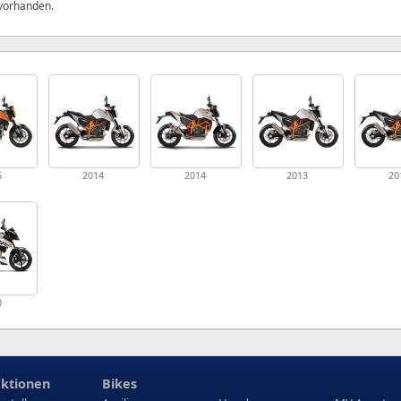
 vorhanden.
6
2014
2014
2013
20
0
ktionen
Bikes