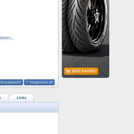
eiten...
Jetzt kaufen
Druckansicht
Vergleichen (
0
)
e
Links