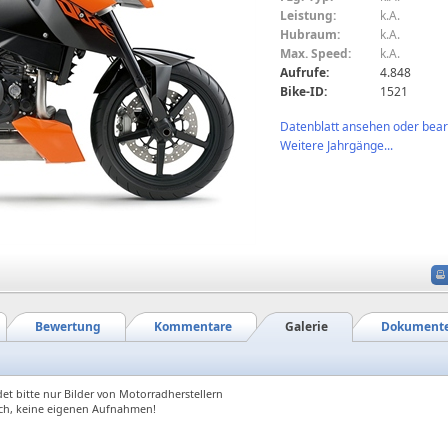
Leistung:
k.A.
Hubraum:
k.A.
Max. Speed:
k.A.
Aufrufe:
4.848
Bike-ID:
1521
Datenblatt ansehen oder bearb
Weitere Jahrgänge...
Bewertung
Kommentare
Galerie
Dokument
et bitte nur Bilder von Motorradherstellern
ch, keine eigenen Aufnahmen!