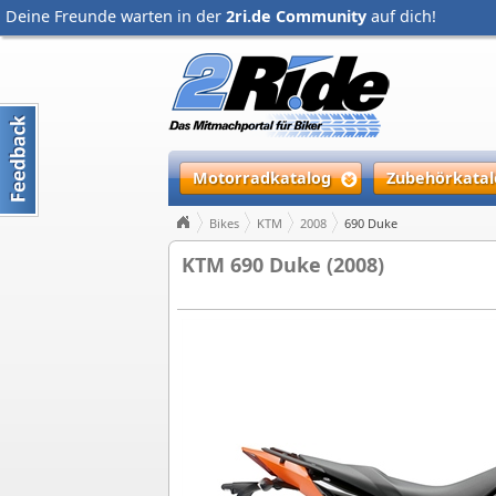
Deine Freunde warten in der
2ri.de Community
auf dich!
Motorradkatalog
Zubehörkatal
Bikes
KTM
2008
690 Duke
KTM 690 Duke (2008)