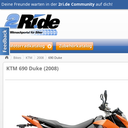
Deine Freunde warten in der
2ri.de Community
auf dich!
Motorradkatalog
Zubehörkatalog
Bikes
KTM
2008
690 Duke
KTM 690 Duke (2008)