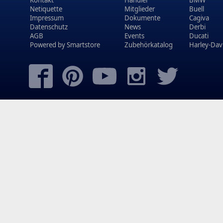
Netiquette
Mitglieder
Buell
Impressum
Dokumente
Cagiva
Datenschutz
News
Derbi
AGB
Events
Ducati
Powered by
Smartstore
Zubehörkatalog
Harley-Dav