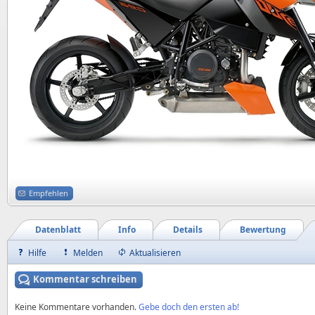
Empfehlen
Datenblatt
Info
Details
Bewertung
Hilfe
Melden
Aktualisieren
Kommentar schreiben
Keine Kommentare vorhanden.
Gebe doch den ersten ab!