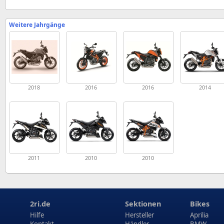
Weitere Jahrgänge
2018
2016
2016
2014
2011
2010
2010
2ri.de
Sektionen
Bikes
Hilfe
Hersteller
Aprilia
Kontakt
Händler
BMW