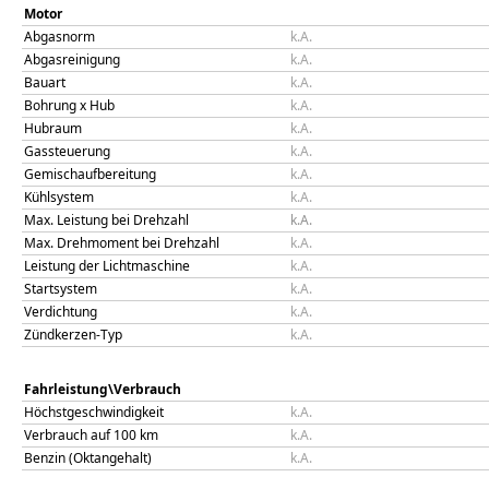
Motor
Abgasnorm
k.A.
Abgasreinigung
k.A.
Bauart
k.A.
Bohrung x Hub
k.A.
Hubraum
k.A.
Gassteuerung
k.A.
Gemischaufbereitung
k.A.
Kühlsystem
k.A.
Max. Leistung bei Drehzahl
k.A.
Max. Drehmoment bei Drehzahl
k.A.
Leistung der Lichtmaschine
k.A.
Startsystem
k.A.
Verdichtung
k.A.
Zündkerzen-Typ
k.A.
Fahrleistung\Verbrauch
Höchstgeschwindigkeit
k.A.
Verbrauch auf 100 km
k.A.
Benzin (Oktangehalt)
k.A.