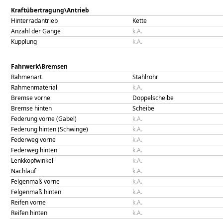
Kraftübertragung\Antrieb
Hinterradantrieb
Kette
Anzahl der Gänge
k.A.
Kupplung
k.A.
Fahrwerk\Bremsen
Rahmenart
Stahlrohr
Rahmenmaterial
k.A.
Bremse vorne
Doppelscheibe
Bremse hinten
Scheibe
Federung vorne (Gabel)
k.A.
Federung hinten (Schwinge)
k.A.
Federweg vorne
k.A.
Federweg hinten
k.A.
Lenkkopfwinkel
k.A.
Nachlauf
k.A.
Felgenmaß vorne
k.A.
Felgenmaß hinten
k.A.
Reifen vorne
k.A.
Reifen hinten
k.A.