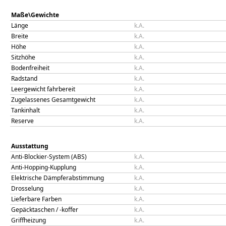
Maße\Gewichte
Länge
k.A.
Breite
k.A.
Höhe
k.A.
Sitzhöhe
k.A.
Bodenfreiheit
k.A.
Radstand
k.A.
Leergewicht fahrbereit
k.A.
Zugelassenes Gesamtgewicht
k.A.
Tankinhalt
k.A.
Reserve
k.A.
Ausstattung
Anti-Blockier-System (ABS)
k.A.
Anti-Hopping-Kupplung
k.A.
Elektrische Dämpferabstimmung
k.A.
Drosselung
k.A.
Lieferbare Farben
k.A.
Gepäcktaschen / -koffer
k.A.
Griffheizung
k.A.