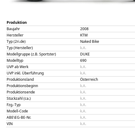
Produktion
Baujahr
2008
Hersteller
KTM
Typ (2ri.de)
Naked Bike
Typ (Hersteller)
k.A.
Modellgruppe (z.B. Sportster)
DUKE
Modelltyp
690
UVP ab Werk
k.A.
UVP inkl. Überführung
k.A.
Produktionsland
Österreich
Produktionsbeginn
k.A.
Produktionsende
k.A.
Stückzahl (ca.)
k.A.
Fzg.-Typ
k.A.
Modell-Code
k.A.
ABE\EG-BE-Nr.
k.A.
VIN
k.A.