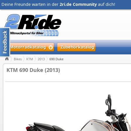
Deine Freunde warten in der
2ri.de Community
auf dich!
Motorradkatalog
Zubehörkatalog
Bikes
KTM
2013
690 Duke
KTM 690 Duke (2013)