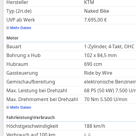
Hersteller
KTM
Typ (2ri.de)
Naked Bike
UVP ab Werk
7.695,00
€
Mehr Daten
Motor
Bauart
1-Zylinder, 4-Takt, OHC
Bohrung x Hub
102
x
84,5
mm
Hubraum
690
ccm
Gassteuerung
Ride by Wire
Gemischaufbereitung
elektronische Benzinei
Max. Leistung bei Drehzahl
68 PS (50 kW)
7.500
U/
Max. Drehmoment bei Drehzahl
70
Nm
5.500
U/min
Mehr Daten
Fahrleistung\Verbrauch
Höchstgeschwindigkeit
188
km/h
Verbrauch auf 100 km
k.A.