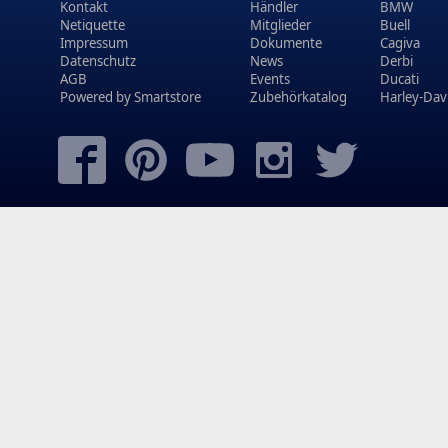
Kontakt
Händler
BMW
Netiquette
Mitglieder
Buell
Impressum
Dokumente
Cagiva
Datenschutz
News
Derbi
AGB
Events
Ducati
Powered by
Smartstore
Zubehörkatalog
Harley-Dav