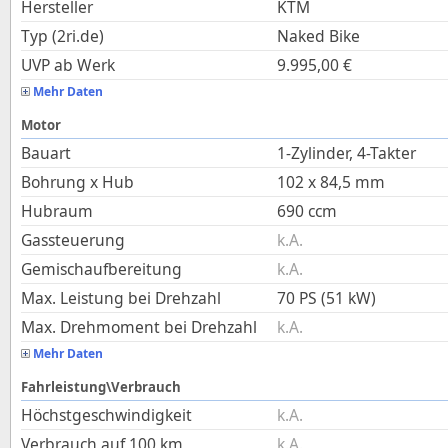
Hersteller
KTM
Typ (2ri.de)
Naked Bike
UVP ab Werk
9.995,00
€
Mehr Daten
Motor
Bauart
1-Zylinder, 4-Takter
Bohrung x Hub
102
x
84,5
mm
Hubraum
690
ccm
Gassteuerung
k.A.
Gemischaufbereitung
k.A.
Max. Leistung bei Drehzahl
70 PS (51 kW)
Max. Drehmoment bei Drehzahl
k.A.
Mehr Daten
Fahrleistung\Verbrauch
Höchstgeschwindigkeit
k.A.
Verbrauch auf 100 km
k.A.