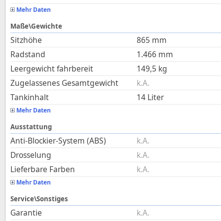
Mehr Daten
Maße\Gewichte
Sitzhöhe
865
mm
Radstand
1.466
mm
Leergewicht fahrbereit
149,5
kg
Zugelassenes Gesamtgewicht
k.A.
Tankinhalt
14
Liter
Mehr Daten
Ausstattung
Anti-Blockier-System (ABS)
k.A.
Drosselung
k.A.
Lieferbare Farben
k.A.
Mehr Daten
Service\Sonstiges
Garantie
k.A.