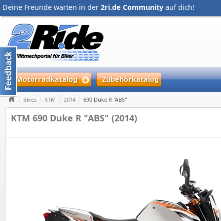
Deine Freunde warten in der
2ri.de Community
auf dich!
Motorradkatalog
Zubehörkatalog
Bikes
KTM
2014
690 Duke R "ABS"
KTM 690 Duke R "ABS" (2014)