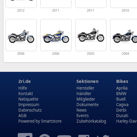
2012
2011
2011
2010
2006
2006
2005
2004
2ri.de
Sektionen
Bikes
Hilfe
Hersteller
Aprilia
Kontakt
Händler
BMW
Netiquette
Mitglieder
Buell
Impressum
Dokumente
Cagiva
Datenschutz
News
Derbi
AGB
Events
Ducati
Powered by
Smartstore
Zubehörkatalog
Harley-Dav