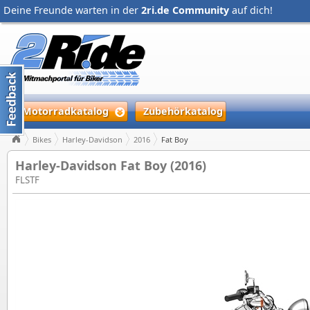
Deine Freunde warten in der
2ri.de Community
auf dich!
Motorradkatalog
Zubehörkatalog
Bikes
Harley-Davidson
2016
Fat Boy
Harley-Davidson Fat Boy (2016)
FLSTF