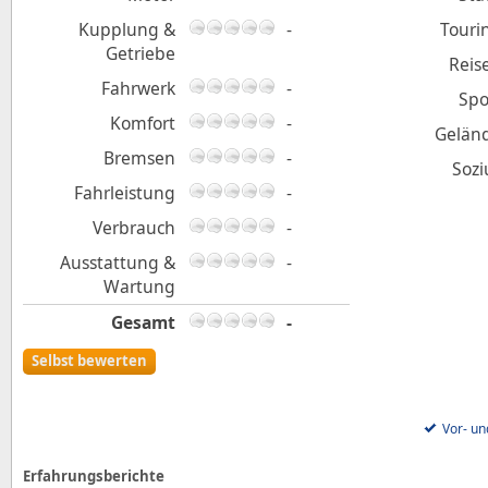
Kupplung &
-
Touri
Getriebe
Reis
Fahrwerk
-
Spo
Komfort
-
Gelän
Bremsen
-
Sozi
Fahrleistung
-
Verbrauch
-
Ausstattung &
-
Wartung
Gesamt
-
Selbst bewerten
Vor- un
Erfahrungsberichte