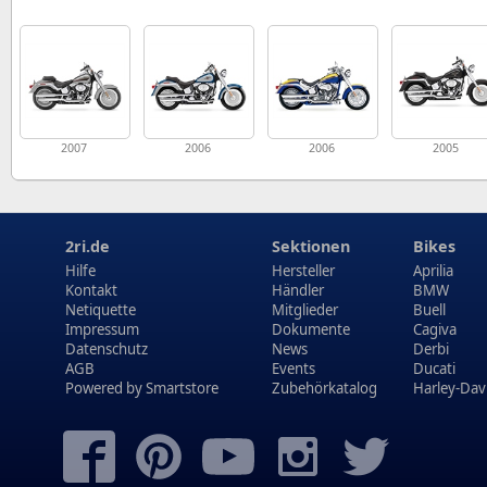
2007
2006
2006
2005
2ri.de
Sektionen
Bikes
Hilfe
Hersteller
Aprilia
Kontakt
Händler
BMW
Netiquette
Mitglieder
Buell
Impressum
Dokumente
Cagiva
Datenschutz
News
Derbi
AGB
Events
Ducati
Powered by
Smartstore
Zubehörkatalog
Harley-Dav