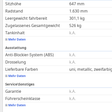
Sitzhöhe
647
mm
Radstand
1.630
mm
Leergewicht fahrbereit
301,1
kg
Zugelassenes Gesamtgewicht
526
kg
Tankinhalt
k.A.
Mehr Daten
Ausstattung
Anti-Blockier-System (ABS)
k.A.
Drosselung
k.A.
Lieferbare Farben
uni, metallic, zweifarbi
Mehr Daten
Service\Sonstiges
Garantie
k.A.
Führerscheinklasse
k.A.
Mehr Daten