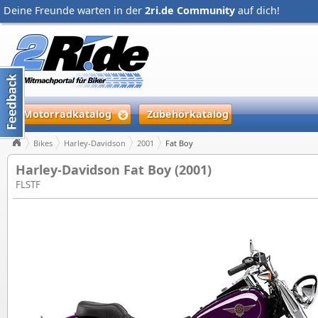
Deine Freunde warten in der
2ri.de Community
auf dich!
Motorradkatalog
Zubehörkatalog
Bikes
Harley-Davidson
2001
Fat Boy
Harley-Davidson Fat Boy (2001)
FLSTF