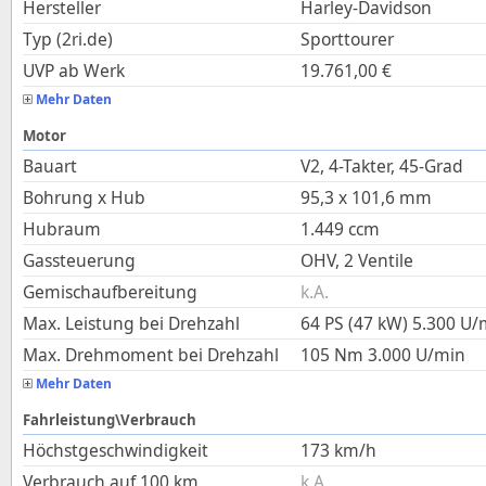
Hersteller
Harley-Davidson
Typ (2ri.de)
Sporttourer
UVP ab Werk
19.761,00
€
Mehr Daten
Motor
Bauart
V2, 4-Takter, 45-Grad
Bohrung x Hub
95,3
x
101,6
mm
Hubraum
1.449
ccm
Gassteuerung
OHV, 2 Ventile
Gemischaufbereitung
k.A.
Max. Leistung bei Drehzahl
64 PS (47 kW)
5.300
U/
Max. Drehmoment bei Drehzahl
105
Nm
3.000
U/min
Mehr Daten
Fahrleistung\Verbrauch
Höchstgeschwindigkeit
173
km/h
Verbrauch auf 100 km
k.A.