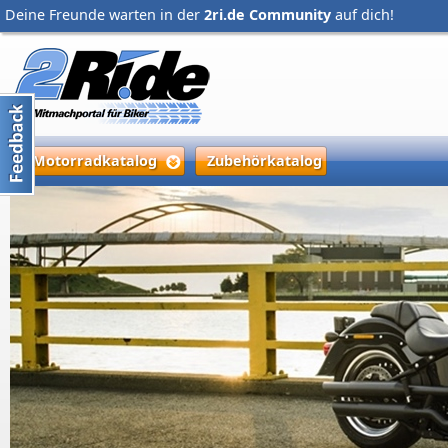
Deine Freunde warten in der
2ri.de Community
auf dich!
Motorradkatalog
Zubehörkatalog