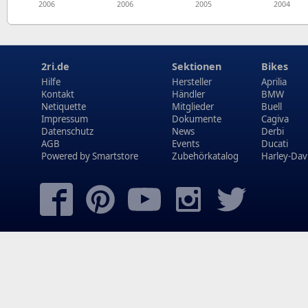
2006
2006
2005
2004
2ri.de
Sektionen
Bikes
Hilfe
Hersteller
Aprilia
Kontakt
Händler
BMW
Netiquette
Mitglieder
Buell
Impressum
Dokumente
Cagiva
Datenschutz
News
Derbi
AGB
Events
Ducati
Powered by
Smartstore
Zubehörkatalog
Harley-Dav