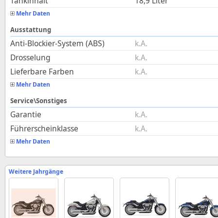
Tankinhalt
18,9
Liter
Mehr Daten
Ausstattung
Anti-Blockier-System (ABS)
k.A.
Drosselung
k.A.
Lieferbare Farben
k.A.
Mehr Daten
Service\Sonstiges
Garantie
k.A.
Führerscheinklasse
k.A.
Mehr Daten
Weitere Jahrgänge