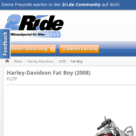
Deine Freunde warten in der
2ri.de Community
auf dich!
Motorradkatalog
Zubehörkatalog
Bikes
Harley-Davidson
2008
Fat Boy
Harley-Davidson Fat Boy (2008)
FLSTF