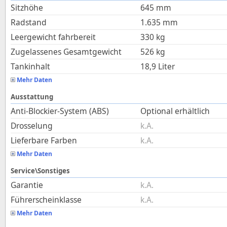
Sitzhöhe
645
mm
Radstand
1.635
mm
Leergewicht fahrbereit
330
kg
Zugelassenes Gesamtgewicht
526
kg
Tankinhalt
18,9
Liter
Mehr Daten
Ausstattung
Anti-Blockier-System (ABS)
Optional erhältlich
Drosselung
k.A.
Lieferbare Farben
k.A.
Mehr Daten
Service\Sonstiges
Garantie
k.A.
Führerscheinklasse
k.A.
Mehr Daten