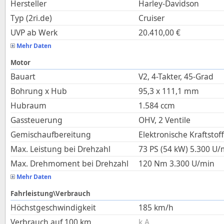
Hersteller
Harley-Davidson
Typ (2ri.de)
Cruiser
UVP ab Werk
20.410,00
€
Mehr Daten
Motor
Bauart
V2, 4-Takter, 45-Grad
Bohrung x Hub
95,3
x
111,1
mm
Hubraum
1.584
ccm
Gassteuerung
OHV, 2 Ventile
Gemischaufbereitung
Elektronische Kraftstof
Max. Leistung bei Drehzahl
73 PS (54 kW)
5.300
U/
Max. Drehmoment bei Drehzahl
120
Nm
3.300
U/min
Mehr Daten
Fahrleistung\Verbrauch
Höchstgeschwindigkeit
185
km/h
Verbrauch auf 100 km
k.A.