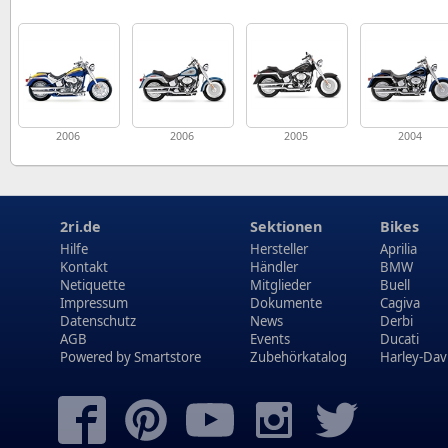
2006
2006
2005
2004
2ri.de
Sektionen
Bikes
Hilfe
Hersteller
Aprilia
Kontakt
Händler
BMW
Netiquette
Mitglieder
Buell
Impressum
Dokumente
Cagiva
Datenschutz
News
Derbi
AGB
Events
Ducati
Powered by
Smartstore
Zubehörkatalog
Harley-Dav