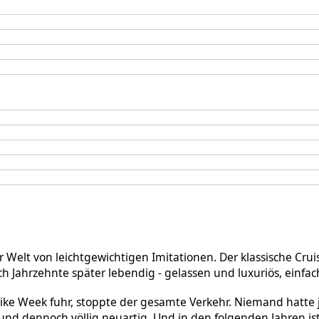
r Welt von leichtgewichtigen Imitationen. Der klassische Crui
h Jahrzehnte später lebendig - gelassen und luxuriös, einfa
 Bike Week fuhr, stoppte der gesamte Verkehr. Niemand hatte 
und dennoch völlig neuartig. Und in den folgenden Jahren i