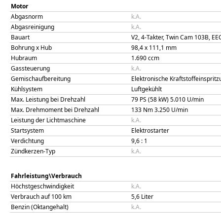
Motor
Abgasnorm
k.A.
Abgasreinigung
k.A.
Bauart
V2, 4-Takter, Twin Cam 103B, EE
Bohrung x Hub
98,4
x
111,1
mm
Hubraum
1.690
ccm
Gassteuerung
k.A.
Gemischaufbereitung
Elektronische Kraftstoffeinspritz
Kühlsystem
Luftgekühlt
Max. Leistung bei Drehzahl
79 PS (58 kW)
5.010
U/min
Max. Drehmoment bei Drehzahl
133
Nm
3.250
U/min
Leistung der Lichtmaschine
k.A.
Startsystem
Elektrostarter
Verdichtung
9,6
: 1
Zündkerzen-Typ
k.A.
Fahrleistung\Verbrauch
Höchstgeschwindigkeit
k.A.
Verbrauch auf 100 km
5,6
Liter
Benzin (Oktangehalt)
k.A.