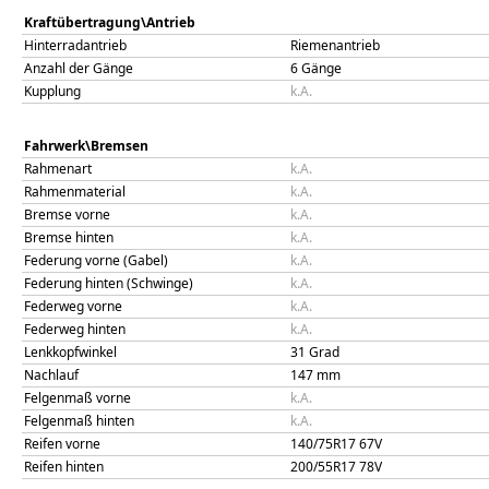
Kraftübertragung\Antrieb
Hinterradantrieb
Riemenantrieb
Anzahl der Gänge
6 Gänge
Kupplung
k.A.
Fahrwerk\Bremsen
Rahmenart
k.A.
Rahmenmaterial
k.A.
Bremse vorne
k.A.
Bremse hinten
k.A.
Federung vorne (Gabel)
k.A.
Federung hinten (Schwinge)
k.A.
Federweg vorne
k.A.
Federweg hinten
k.A.
Lenkkopfwinkel
31
Grad
Nachlauf
147
mm
Felgenmaß vorne
k.A.
Felgenmaß hinten
k.A.
Reifen vorne
140/75R17 67V
Reifen hinten
200/55R17 78V