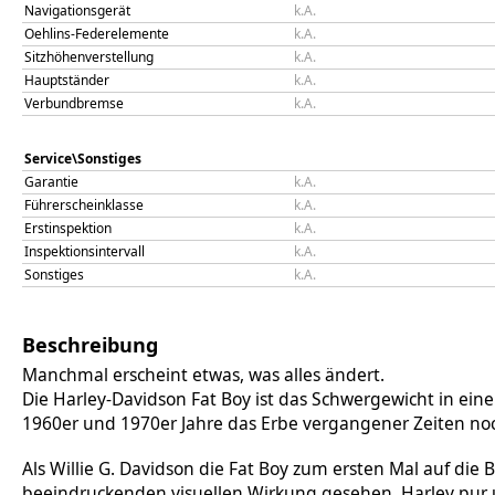
Navigationsgerät
k.A.
Oehlins-Federelemente
k.A.
Sitzhöhenverstellung
k.A.
Hauptständer
k.A.
Verbundbremse
k.A.
Service\Sonstiges
Garantie
k.A.
Führerscheinklasse
k.A.
Erstinspektion
k.A.
Inspektionsintervall
k.A.
Sonstiges
k.A.
Beschreibung
Manchmal erscheint etwas, was alles ändert.
Die Harley-Davidson Fat Boy ist das Schwergewicht in eine
1960er und 1970er Jahre das Erbe vergangener Zeiten noc
Als Willie G. Davidson die Fat Boy zum ersten Mal auf die
beeindruckenden visuellen Wirkung gesehen. Harley pur 