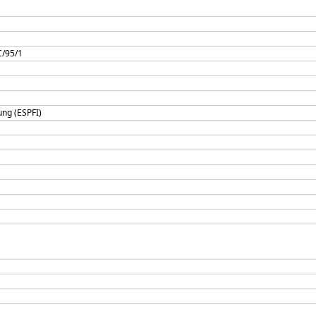
C/95/1
ung (ESPFI)