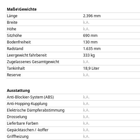
Maße\Gewichte
Länge
2.396
mm
Breite
k.A.
Höhe
k.A.
Sitzhöhe
690
mm
Bodenfreiheit
130
mm
Radstand
1.635
mm
Leergewicht fahrbereit
333
kg
Zugelassenes Gesamtgewicht
k.A.
Tankinhalt
18,9
Liter
Reserve
k.A.
Ausstattung
Anti-Blockier-System (ABS)
k.A.
Anti-Hopping-Kupplung
k.A.
Elektrische Dämpferabstimmung
k.A.
Drosselung
k.A.
Lieferbare Farben
k.A.
Gepäcktaschen / -koffer
k.A.
Griffheizung
k.A.