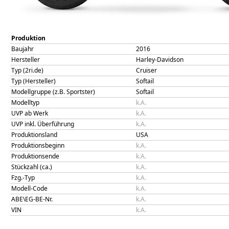
Produktion
Baujahr
2016
Hersteller
Harley-Davidson
Typ (2ri.de)
Cruiser
Typ (Hersteller)
Softail
Modellgruppe (z.B. Sportster)
Softail
Modelltyp
k.A.
UVP ab Werk
k.A.
UVP inkl. Überführung
k.A.
Produktionsland
USA
Produktionsbeginn
k.A.
Produktionsende
k.A.
Stückzahl (ca.)
k.A.
Fzg.-Typ
k.A.
Modell-Code
k.A.
ABE\EG-BE-Nr.
k.A.
VIN
k.A.