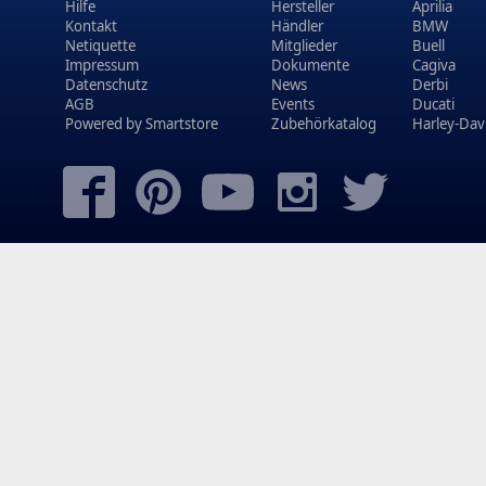
Hilfe
Hersteller
Aprilia
Kontakt
Händler
BMW
Netiquette
Mitglieder
Buell
Impressum
Dokumente
Cagiva
Datenschutz
News
Derbi
AGB
Events
Ducati
Powered by
Smartstore
Zubehörkatalog
Harley-Dav