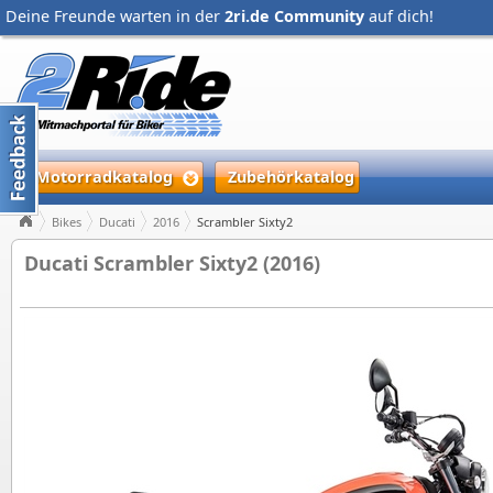
Deine Freunde warten in der
2ri.de Community
auf dich!
Motorradkatalog
Zubehörkatalog
Bikes
Ducati
2016
Scrambler Sixty2
Ducati Scrambler Sixty2 (2016)