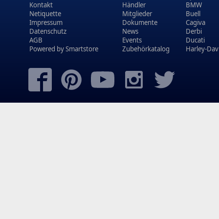
Kontakt
Händler
BMW
Netiquette
Mitglieder
Buell
Impressum
Dokumente
Cagiva
Datenschutz
News
Derbi
AGB
Events
Ducati
Powered by
Smartstore
Zubehörkatalog
Harley-Dav