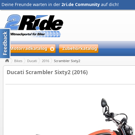
Deine Freunde warten in der
2ri.de Community
auf dich!
Motorradkatalog
Zubehörkatalog
Bikes
Ducati
2016
Scrambler Sixty2
Ducati Scrambler Sixty2 (2016)