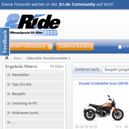
Deine Freunde warten in der
2ri.de Community
auf dich!
Motorradkatalog
Zubehörkatalog
In 
Bikes
{ Baureihe: DucatiScrambler }
Ergebnis filtern
11
Bikes
Sortieren nach:
Hersteller
Ducati Scrambler Icon (2019)
Typ (2ri.de)
Baujahr
Leistung in PS
Hubraum (ccm)
Höchstgeschwindigkeit (km/h)
0