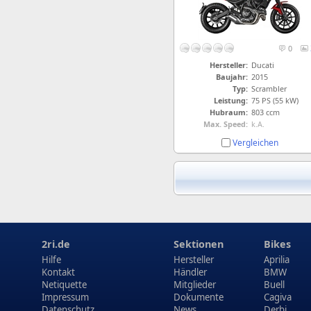
0
Hersteller:
Ducati
Baujahr:
2015
Typ:
Scrambler
Leistung:
75 PS (55 kW)
Hubraum:
803 ccm
Max. Speed:
k.A.
Vergleichen
2ri.de
Sektionen
Bikes
Hilfe
Hersteller
Aprilia
Kontakt
Händler
BMW
Netiquette
Mitglieder
Buell
Impressum
Dokumente
Cagiva
Datenschutz
News
Derbi