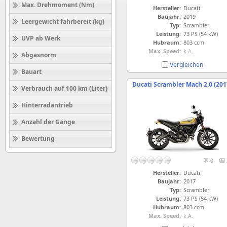
Max. Drehmoment (Nm)
Hersteller:
Ducati
Baujahr:
2019
Leergewicht fahrbereit (kg)
Typ:
Scrambler
Leistung:
73 PS (54 kW)
UVP ab Werk
Hubraum:
803 ccm
Max. Speed:
k.A.
Abgasnorm
Vergleichen
Bauart
Ducati Scrambler Mach 2.0 (201
Verbrauch auf 100 km (Liter)
Hinterradantrieb
Anzahl der Gänge
Bewertung
0
Hersteller:
Ducati
Baujahr:
2017
Typ:
Scrambler
Leistung:
73 PS (54 kW)
Hubraum:
803 ccm
Max. Speed:
k.A.