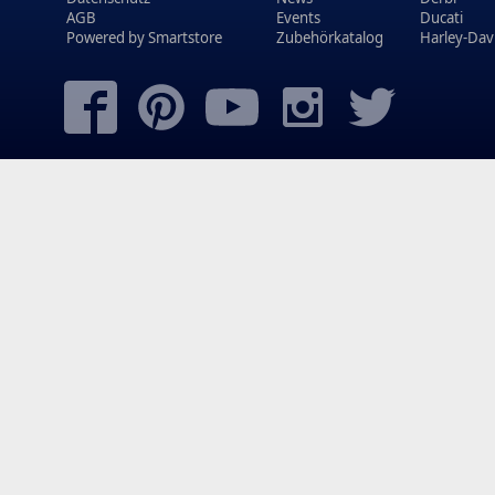
AGB
Events
Ducati
Powered by
Smartstore
Zubehörkatalog
Harley-Dav