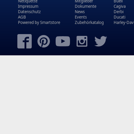
Netiquette
Mitglieder
Buell
Impressum
Dokumente
Cagiva
Datenschutz
News
Derbi
AGB
Events
Ducati
Powered by
Smartstore
Zubehörkatalog
Harley-Dav