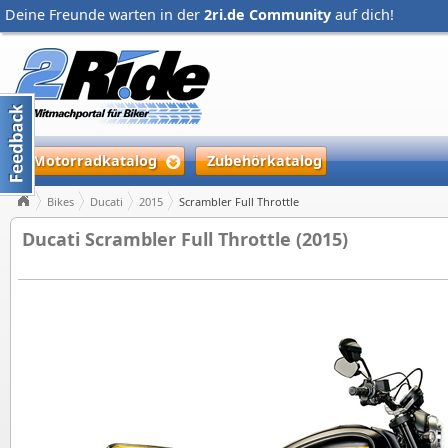
Deine Freunde warten in der
2ri.de Community
auf dich!
Motorradkatalog
Zubehörkatalog
Bikes
Ducati
2015
Scrambler Full Throttle
Ducati Scrambler Full Throttle (2015)