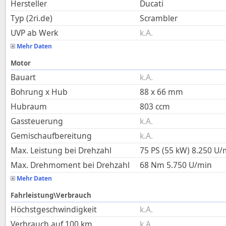
Hersteller
Ducati
Typ (2ri.de)
Scrambler
UVP ab Werk
k.A.
Mehr Daten
Motor
Bauart
k.A.
Bohrung x Hub
88
x
66
mm
Hubraum
803
ccm
Gassteuerung
k.A.
Gemischaufbereitung
k.A.
Max. Leistung bei Drehzahl
75 PS (55 kW)
8.250
U/
Max. Drehmoment bei Drehzahl
68
Nm
5.750
U/min
Mehr Daten
Fahrleistung\Verbrauch
Höchstgeschwindigkeit
k.A.
Verbrauch auf 100 km
k.A.