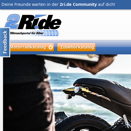
Deine Freunde warten in der
2ri.de Community
auf dich!
Motorradkatalog
Zubehörkatalog