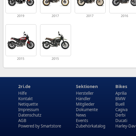
2019
2017
2017
2016
2015
2015
2ri.de
Sektionen
Bikes
Hilfe
Hersteller
Aprilia
Kontakt
Händler
BMW
Netiquette
Mitglieder
Buell
Impressum
Dokumente
Cagiva
Datenschutz
News
Derbi
AGB
Events
Ducati
Powered by
Smartstore
Zubehörkatalog
Harley-Dav