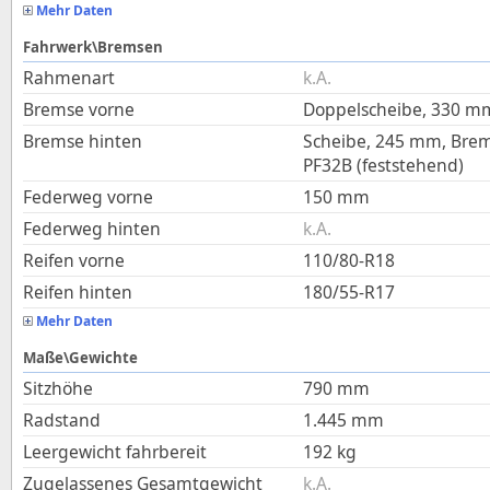
Mehr Daten
Fahrwerk\Bremsen
Rahmenart
k.A.
Bremse vorne
Doppelscheibe, 330 m
Bremse hinten
Scheibe, 245 mm, Bre
PF32B (feststehend)
Federweg vorne
150
mm
Federweg hinten
k.A.
Reifen vorne
110/80-R18
Reifen hinten
180/55-R17
Mehr Daten
Maße\Gewichte
Sitzhöhe
790
mm
Radstand
1.445
mm
Leergewicht fahrbereit
192
kg
Zugelassenes Gesamtgewicht
k.A.