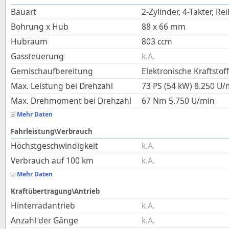
Bauart
2-Zylinder, 4-Takter, Re
Bohrung x Hub
88
x
66
mm
Hubraum
803
ccm
Gassteuerung
k.A.
Gemischaufbereitung
Elektronische Kraftstof
Max. Leistung bei Drehzahl
73 PS (54 kW)
8.250
U/
Max. Drehmoment bei Drehzahl
67
Nm
5.750
U/min
Mehr Daten
Fahrleistung\Verbrauch
Höchstgeschwindigkeit
k.A.
Verbrauch auf 100 km
k.A.
Mehr Daten
Kraftübertragung\Antrieb
Hinterradantrieb
k.A.
Anzahl der Gänge
k.A.