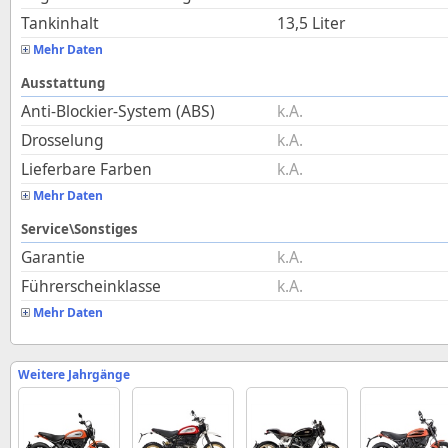
Tankinhalt
13,5
Liter
Mehr Daten
Ausstattung
Anti-Blockier-System (ABS)
k.A.
Drosselung
k.A.
Lieferbare Farben
k.A.
Mehr Daten
Service\Sonstiges
Garantie
k.A.
Führerscheinklasse
k.A.
Mehr Daten
Weitere Jahrgänge