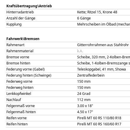
Kraftübertragung\Antrieb
Hinterradantrieb
Kette; Ritzel 15, Krone 48
Anzahl der Gänge
6 Gänge
Kupplung
Mehrscheiben im Ölbad (mechani
Fahrwerk\Bremsen
Rahmenart
Gitterrohrrahmen aus Stahlrohr
Rahmenmaterial
k.A.
Bremse vorne
Scheibe, 320 mm, 2-Kolben-Bre
Bremse hinten
Scheibe, 1-Kolben-Bremszange 
Federung vorne (Gabel)
Teleskopgabel, 41 mm, Showa
Federung hinten (Schwinge)
Zentralfederbein
Federweg vorne
150
mm
Federweg hinten
150
mm
Lenkkopfwinkel
24
Grad
Nachlauf
112
mm
Felgenmaß vorne
3.00 x 18"
Felgenmaß hinten
4.50 x 17"
Reifen vorne
Pirelli MT 60 RS 110/80 R18
Reifen hinten
Pirelli MT 60 RS 160/60 R17