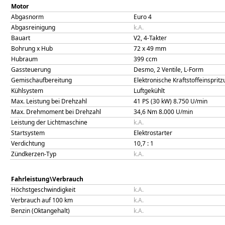
Motor
Abgasnorm
Euro 4
Abgasreinigung
k.A.
Bauart
V2, 4-Takter
Bohrung x Hub
72
x
49
mm
Hubraum
399
ccm
Gassteuerung
Desmo, 2 Ventile, L-Form
Gemischaufbereitung
Elektronische Kraftstoffeinspri
Kühlsystem
Luftgekühlt
Max. Leistung bei Drehzahl
41 PS (30 kW)
8.750
U/min
Max. Drehmoment bei Drehzahl
34,6
Nm
8.000
U/min
Leistung der Lichtmaschine
k.A.
Startsystem
Elektrostarter
Verdichtung
10,7
: 1
Zündkerzen-Typ
k.A.
Fahrleistung\Verbrauch
Höchstgeschwindigkeit
k.A.
Verbrauch auf 100 km
k.A.
Benzin (Oktangehalt)
k.A.