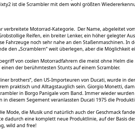
Sixty2 ist die Scrambler mit dem wohl größten Wiedererkenn
r verbreitete Motorrad-Kategorie. Der Name, abgeleitet vom 
obstollige Reifen, ein breiter Lenker, ein höher gelegter Au
se Fahrzeuge noch sehr nahe an den Staßenmaschinen. In de
de den „Scramblern“ weit überlegen, aber die Möglichkeit ei
griff von coolen Motorradfahrern die meist ohne Helm die S
“ einen der berühmtesten Stunts auf einem Scrambler.
iner brothers“, den US-Importeuren von Ducati, wurde in de
trem praktisch und Alltagstauglich sein. Giorgio Monetti, da
n Scrambler in Borgo Panigale vom Band. Immer wieder wurde
n in diesem Segement veranlassten Ducati 1975 die Produktio
 Die Mode, die Musik und natürlich auch der Geschmack fande
te dadurch eine komplett neue Produktlinie, auf der Basis de
, wild and free!