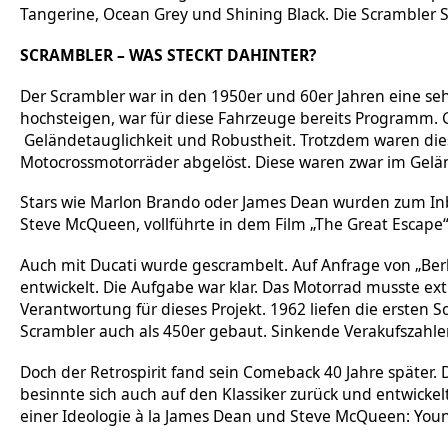
Tangerine, Ocean Grey und Shining Black. Die Scrambler 
SCRAMBLER – WAS STECKT DAHINTER?
Der Scrambler war in den 1950er und 60er Jahren eine seh
hochsteigen, war für diese Fahrzeuge bereits Programm. Gr
Geländetauglichkeit und Robustheit. Trotzdem waren die
Motocrossmotorräder abgelöst. Diese waren zwar im Gelän
Stars wie Marlon Brando oder James Dean wurden zum Inbe
Steve McQueen, vollführte in dem Film „The Great Escape
Auch mit Ducati wurde gescrambelt. Auf Anfrage von „Berl
entwickelt. Die Aufgabe war klar. Das Motorrad musste ex
Verantwortung für dieses Projekt. 1962 liefen die erste
Scrambler auch als 450er gebaut. Sinkende Verakufszahle
Doch der Retrospirit fand sein Comeback 40 Jahre später.
besinnte sich auch auf den Klassiker zurück und entwickel
einer Ideologie à la James Dean und Steve McQueen: Young