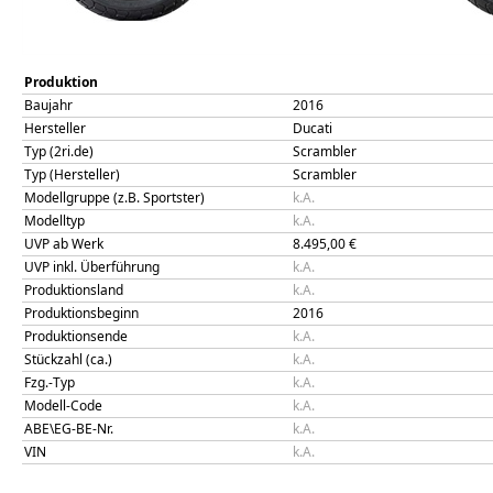
Produktion
Baujahr
2016
Hersteller
Ducati
Typ (2ri.de)
Scrambler
Typ (Hersteller)
Scrambler
Modellgruppe (z.B. Sportster)
k.A.
Modelltyp
k.A.
UVP ab Werk
8.495,00
€
UVP inkl. Überführung
k.A.
Produktionsland
k.A.
Produktionsbeginn
2016
Produktionsende
k.A.
Stückzahl (ca.)
k.A.
Fzg.-Typ
k.A.
Modell-Code
k.A.
ABE\EG-BE-Nr.
k.A.
VIN
k.A.