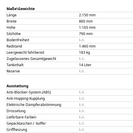
Maße\Gewichte
Länge
2.150
mm
Breite
860
mm
Höhe
1.165
mm
Sitzhöhe
790
mm
Bodenfreiheit
k.A.
Radstand
1.460
mm
Leergewicht fahrbereit
183
kg
Zugelassenes Gesamtgewicht
k.A.
Tankinhalt
14
Liter
Reserve
k.A.
Ausstattung
Anti-Blockier-System (ABS)
k.A.
Anti-Hopping-Kupplung
k.A.
Elektrische Dämpferabstimmung
k.A.
Drosselung
k.A.
Lieferbare Farben
k.A.
Gepäcktaschen / -koffer
k.A.
Griffheizung
k.A.