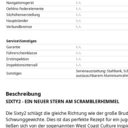
Navigationsgerät
k.A.
Oehlins-Federelemente
k.A.
Sitzhöhenverstellung
k.A.
Hauptständer
k.A.
Verbundbremse
k.A.
Service\Sonstiges
Garantie
k.A.
Führerscheinklasse
k.A.
Erstinspektion
k.A.
Inspektionsintervall
k.A.
Serienausstattung: Stahltank, S
Sonstiges
austauschbarem Aluminiumrahmen
Beschreibung
SIXTY2 - EIN NEUER STERN AM SCRAMBLERHIMMEL
Die Sixty2 schlägt die gleiche Richtung wie der große Brude
Schwunggewichte. Dies ist das perfekte Rezept für ein ju
ließen sich von der sogenannten West Coast Culture insp