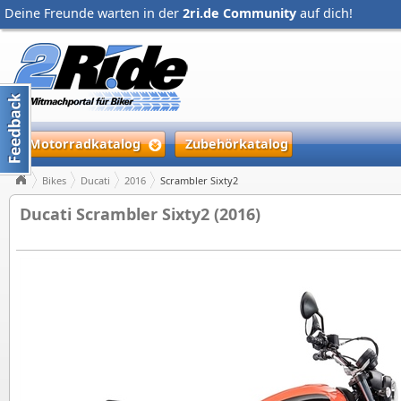
Deine Freunde warten in der
2ri.de Community
auf dich!
Motorradkatalog
Zubehörkatalog
Bikes
Ducati
2016
Scrambler Sixty2
Ducati Scrambler Sixty2 (2016)