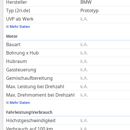
Hersteller
BMW
Typ (2ri.de)
Prototyp
UVP ab Werk
k.A.
Mehr Daten
Motor
Bauart
k.A.
Bohrung x Hub
k.A.
Hubraum
k.A.
Gassteuerung
k.A.
Gemischaufbereitung
k.A.
Max. Leistung bei Drehzahl
k.A.
Max. Drehmoment bei Drehzahl
k.A.
Mehr Daten
Fahrleistung\Verbrauch
Höchstgeschwindigkeit
k.A.
Verbrauch auf 100 km
k.A.