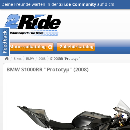
Deine Freunde warten in der
2ri.de Community
auf dich!
Motorradkatalog
Zubehörkatalog
Bikes
BMW
2008
S1000RR "Prototyp"
BMW S1000RR "Prototyp" (2008)