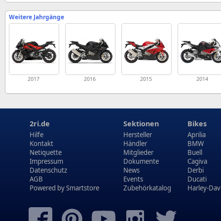
Weitere Jahrgänge
2017
2016
2015
2014
2ri.de
Sektionen
Bikes
Hilfe
Hersteller
Aprilia
Kontakt
Händler
BMW
Netiquette
Mitglieder
Buell
Impressum
Dokumente
Cagiva
Datenschutz
News
Derbi
AGB
Events
Ducati
Powered by
Smartstore
Zubehörkatalog
Harley-Dav