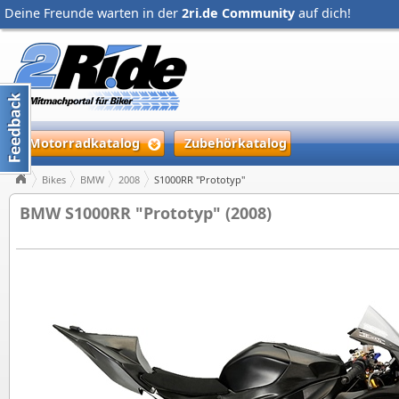
Deine Freunde warten in der
2ri.de Community
auf dich!
Motorradkatalog
Zubehörkatalog
Bikes
BMW
2008
S1000RR "Prototyp"
BMW S1000RR "Prototyp" (2008)