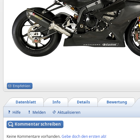
Empfehlen
Datenblatt
Info
Details
Bewertung
Hilfe
Melden
Aktualisieren
Kommentar schreiben
Keine Kommentare vorhanden.
Gebe doch den ersten ab!