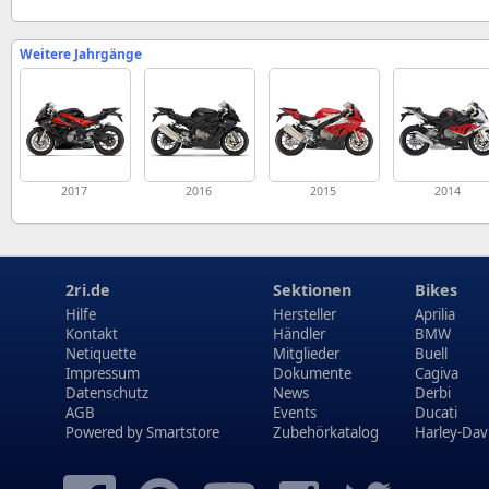
Weitere Jahrgänge
2017
2016
2015
2014
2ri.de
Sektionen
Bikes
Hilfe
Hersteller
Aprilia
Kontakt
Händler
BMW
Netiquette
Mitglieder
Buell
Impressum
Dokumente
Cagiva
Datenschutz
News
Derbi
AGB
Events
Ducati
Powered by
Smartstore
Zubehörkatalog
Harley-Dav