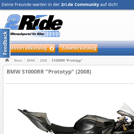
Deine Freunde warten in der
2ri.de Community
auf dich!
Motorradkatalog
Zubehörkatalog
Bikes
BMW
2008
S1000RR "Prototyp"
BMW S1000RR "Prototyp" (2008)