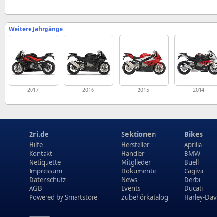
Weitere Jahrgänge
2017
2016
2015
2014
2ri.de
Sektionen
Bikes
Hilfe
Hersteller
Aprilia
Kontakt
Händler
BMW
Netiquette
Mitglieder
Buell
Impressum
Dokumente
Cagiva
Datenschutz
News
Derbi
AGB
Events
Ducati
Powered by
Smartstore
Zubehörkatalog
Harley-Dav