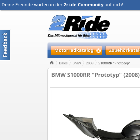
Deine Freunde warten in der
2ri.de Community
auf dich!
Motorradkatalog
Zubehörkatal
Bikes
BMW
2008
S1000RR "Prototyp"
BMW S1000RR "Prototyp" (2008)