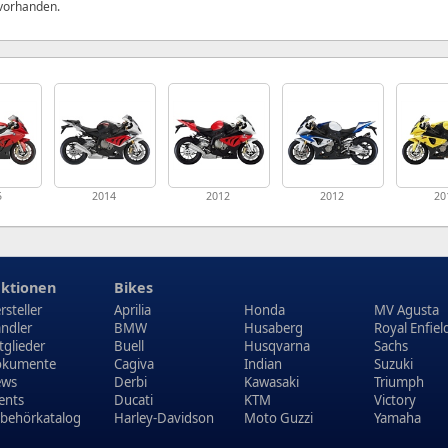
 vorhanden.
5
2014
2012
2012
20
ktionen
Bikes
rsteller
Aprilia
Honda
MV Agusta
ndler
BMW
Husaberg
Royal Enfiel
tglieder
Buell
Husqvarna
Sachs
kumente
Cagiva
Indian
Suzuki
ews
Derbi
Kawasaki
Triumph
ents
Ducati
KTM
Victory
behörkatalog
Harley-Davidson
Moto Guzzi
Yamaha