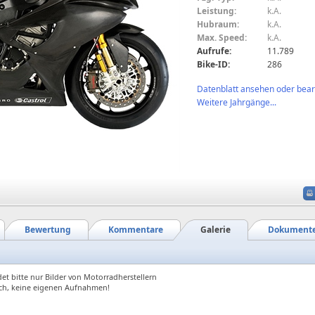
Leistung:
k.A.
Hubraum:
k.A.
Max. Speed:
k.A.
Aufrufe:
11.789
Bike-ID:
286
Datenblatt ansehen oder bearb
Weitere Jahrgänge...
Bewertung
Kommentare
Galerie
Dokument
et bitte nur Bilder von Motorradherstellern
ch, keine eigenen Aufnahmen!