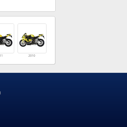
11
2010
d