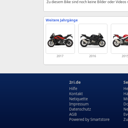
Zu diesem Bike sind noch keine Bilder oder Videos
Weitere Jahrgänge
2017
2016
201
2ri.de
Se
Hilfe
He
Kontakt
Hä
Netiquette
Mi
Impressum
Do
Datenschutz
N
AGB
Ev
Powered by
Smartstore
Zu