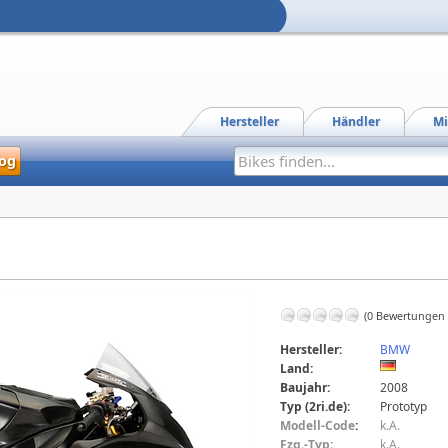
Hersteller
Händler
Mi
og
(0 Bewertungen
Hersteller:
BMW
Land:
Baujahr:
2008
Typ (2ri.de):
Prototyp
Modell-Code
:
k.A.
Fzg.-Typ:
k.A.