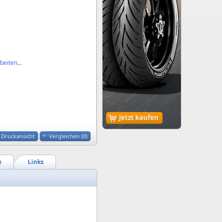
eiten...
Jetzt kaufen
Druckansicht
Vergleichen (
0
)
e
Links