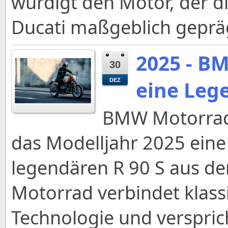
würdigt den Motor, der d
Ducati maßgeblich gepräg
2025 - B
30
eine Leg
DEZ
BMW Motorrad e
das Modelljahr 2025 eine
legendären R 90 S aus de
Motorrad verbindet klass
Technologie und versprich