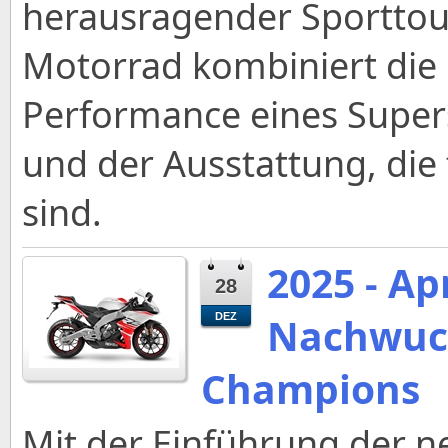
herausragender Sporttour
Motorrad kombiniert die
Performance eines Super
und der Ausstattung, die 
sind.
2025 - Apr
28
Nachwuch
DEZ
Champions
Mit der Einführung der n