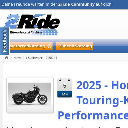
Deine Freunde warten in der
2ri.de Community
auf dich!
Motorradkatalog
Zubehörkatalog
News
{ Stichwort: 12.2024 }
2025 - Ho
5
Touring-K
JAN
Performanc