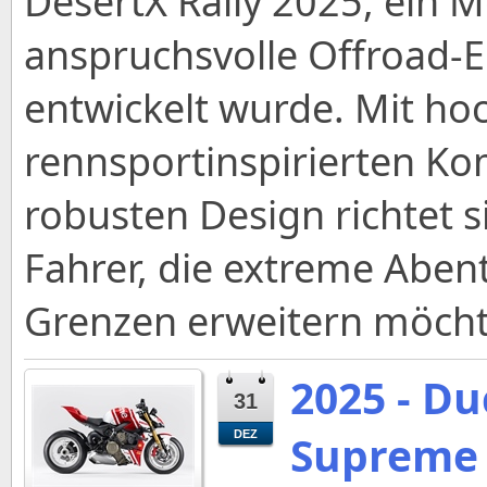
DesertX Rally 2025, ein M
anspruchsvolle Offroad-E
entwickelt wurde. Mit ho
rennsportinspirierten 
robusten Design richtet s
Fahrer, die extreme Aben
Grenzen erweitern möcht
2025 - Du
31
Supreme -
DEZ