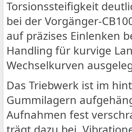
Torsionssteifigkeit deutl
bei der Vorgänger-CB100
auf präzises Einlenken be
Handling für kurvige La
Wechselkurven ausgeleg
Das Triebwerk ist im hin
Gummilagern aufgehäng
Aufnahmen fest verschr
trägt dazu bei, Vibratio