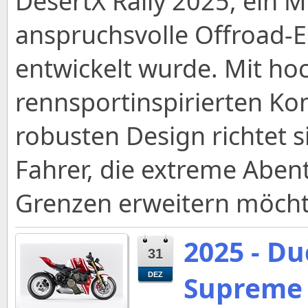
DesertX Rally 2025, ein M
anspruchsvolle Offroad-E
entwickelt wurde. Mit ho
rennsportinspirierten 
robusten Design richtet s
Fahrer, die extreme Aben
Grenzen erweitern möcht
2025 - Du
31
Supreme -
DEZ