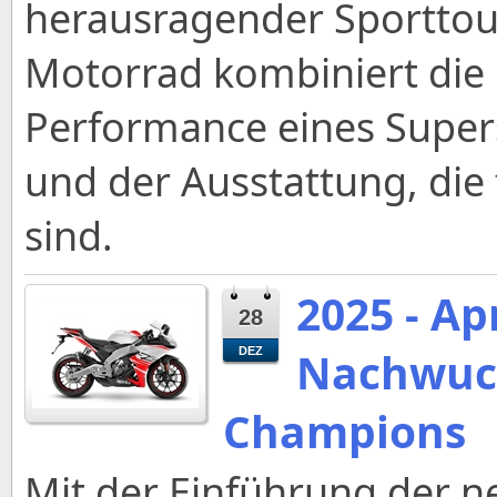
herausragender Sporttour
Motorrad kombiniert die
Performance eines Super
und der Ausstattung, die 
sind.
2025 - Apr
28
Nachwuch
DEZ
Champions
Mit der Einführung der n