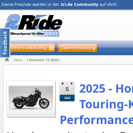
Deine Freunde warten in der
2ri.de Community
auf dich!
Motorradkatalog
Zubehörkatalog
News
{ Stichwort: 12.2024 }
2025 - Ho
5
Touring-K
JAN
Performanc