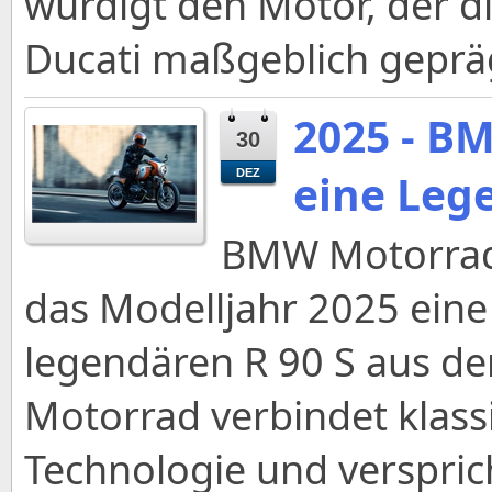
würdigt den Motor, der d
Ducati maßgeblich gepräg
2025 - B
30
eine Leg
DEZ
BMW Motorrad e
das Modelljahr 2025 eine
legendären R 90 S aus de
Motorrad verbindet klass
Technologie und versprich