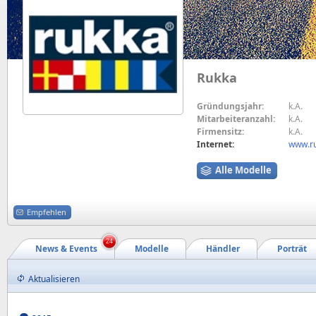
Rukka
Gründungsjahr:
k.A.
Mitarbeiteranzahl:
k.A.
Firmensitz:
k.A.
Internet:
www.r
Alle Modelle
Empfehlen
24
News & Events
Modelle
Händler
Porträt
Aktualisieren