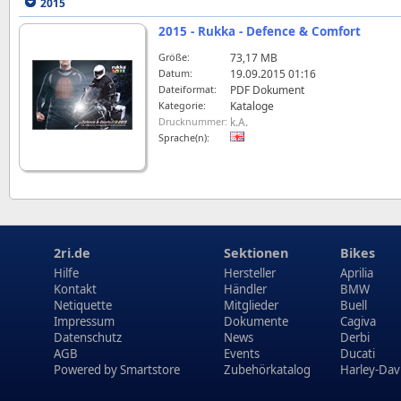
2015
2015 - Rukka - Defence & Comfort
Größe:
73,17 MB
Datum:
19.09.2015 01:16
Dateiformat:
PDF Dokument
Kategorie:
Kataloge
Drucknummer:
k.A.
Sprache(n):
2ri.de
Sektionen
Bikes
Hilfe
Hersteller
Aprilia
Kontakt
Händler
BMW
Netiquette
Mitglieder
Buell
Impressum
Dokumente
Cagiva
Datenschutz
News
Derbi
AGB
Events
Ducati
Powered by
Smartstore
Zubehörkatalog
Harley-Dav