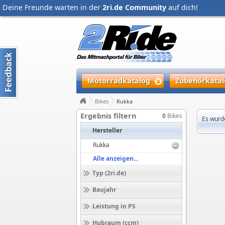
Deine Freunde warten in der
2ri.de Community
auf dich!
Motorradkatalog
Zubehörkatal
Bikes
Rukka
Ergebnis filtern
0
Bikes
Es wurd
Hersteller
Rukka
Alle anzeigen...
Typ (2ri.de)
Baujahr
Leistung in PS
Hubraum (ccm)