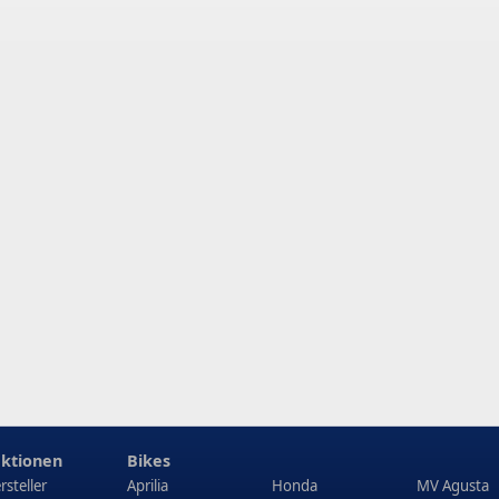
ktionen
Bikes
rsteller
Aprilia
Honda
MV Agusta