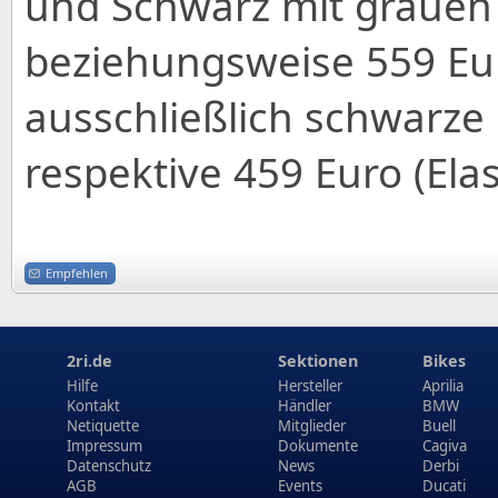
und Schwarz mit grauen D
beziehungsweise 559 Euro
ausschließlich schwarze 
respektive 459 Euro (Elas
Empfehlen
2ri.de
Sektionen
Bikes
Hilfe
Hersteller
Aprilia
Kontakt
Händler
BMW
Netiquette
Mitglieder
Buell
Impressum
Dokumente
Cagiva
Datenschutz
News
Derbi
AGB
Events
Ducati