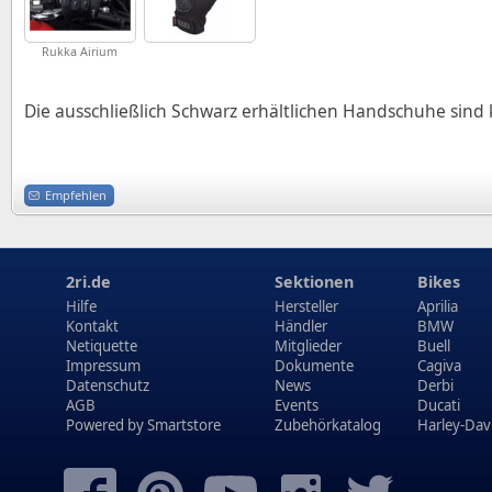
Rukka Airium
Die ausschließlich Schwarz erhältlichen Handschuhe sind 
Empfehlen
2ri.de
Sektionen
Bikes
Hilfe
Hersteller
Aprilia
Kontakt
Händler
BMW
Netiquette
Mitglieder
Buell
Impressum
Dokumente
Cagiva
Datenschutz
News
Derbi
AGB
Events
Ducati
Powered by
Smartstore
Zubehörkatalog
Harley-Dav