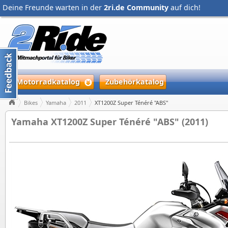
Deine Freunde warten in der
2ri.de Community
auf dich!
Motorradkatalog
Zubehörkatalog
Bikes
Yamaha
2011
XT1200Z Super Ténéré "ABS"
Yamaha XT1200Z Super Ténéré "ABS" (2011)