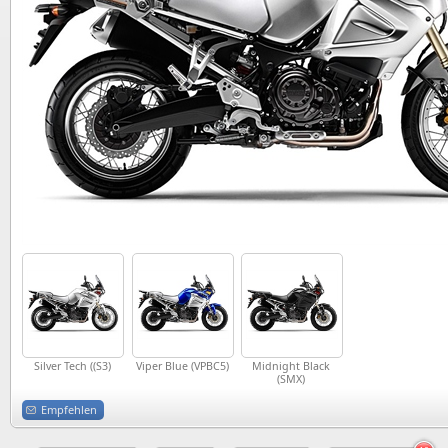
Silver Tech ((S3)
Viper Blue (VPBC5)
Midnight Black
(SMX)
Empfehlen