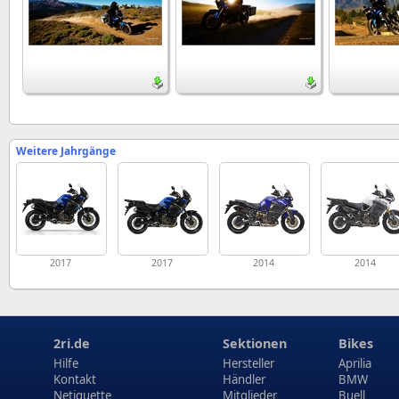
Weitere Jahrgänge
2017
2017
2014
2014
2ri.de
Sektionen
Bikes
Hilfe
Hersteller
Aprilia
Kontakt
Händler
BMW
Netiquette
Mitglieder
Buell