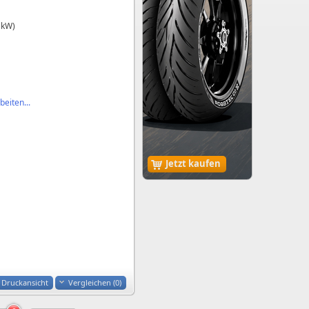
 kW)
eiten...
Jetzt kaufen
Druckansicht
Vergleichen (
0
)