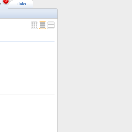
2
e
Links