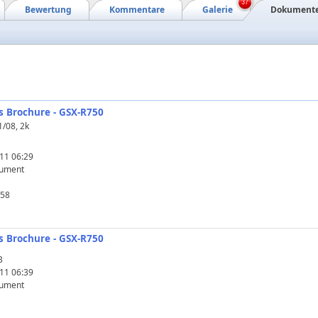
37
Bewertung
Kommentare
Galerie
Dokument
es Brochure - GSX-R750
1/08, 2k
11 06:29
ument
58
es Brochure - GSX-R750
B
11 06:39
ument