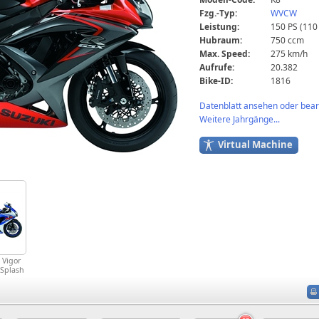
Fzg.-Typ:
WVCW
Leistung:
150 PS (110
Hubraum:
750 ccm
Max. Speed:
275 km/h
Aufrufe:
20.382
Bike-ID:
1816
Datenblatt ansehen oder bearb
Weitere Jahrgänge...
Virtual Machine
 Vigor
 Splash