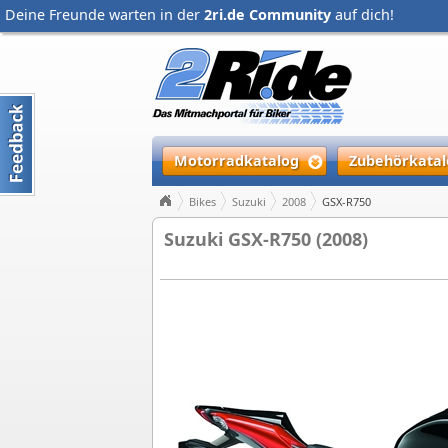
Deine Freunde warten in der
2ri.de Community
auf dich!
Motorradkatalog
Zubehörkatal
Bikes
Suzuki
2008
GSX-R750
Suzuki GSX-R750 (2008)