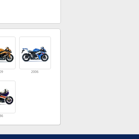
09
2006
86