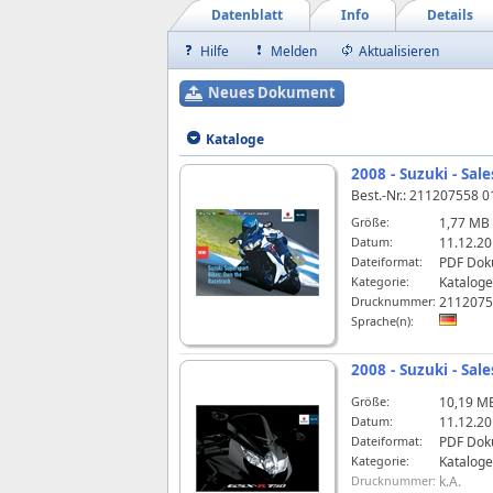
Datenblatt
Info
Details
Hilfe
Melden
Aktualisieren
Neues Dokument
Kataloge
2008 - Suzuki - Sal
Best.-Nr.: 211207558 0
Größe:
1,77 MB
Datum:
11.12.20
Dateiformat:
PDF Dok
Kategorie:
Kataloge
Drucknummer:
2112075
Sprache(n):
2008 - Suzuki - Sal
Größe:
10,19 M
Datum:
11.12.20
Dateiformat:
PDF Dok
Kategorie:
Kataloge
Drucknummer:
k.A.