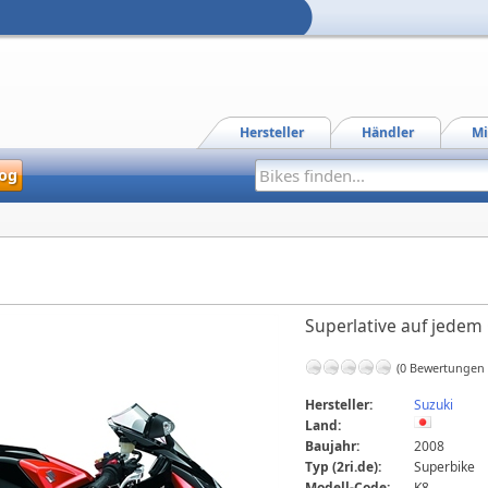
Hersteller
Händler
Mi
og
Superlative auf jedem 
(0 Bewertungen
Hersteller:
Suzuki
Land:
Baujahr:
2008
Typ (2ri.de):
Superbike
Modell-Code:
K8