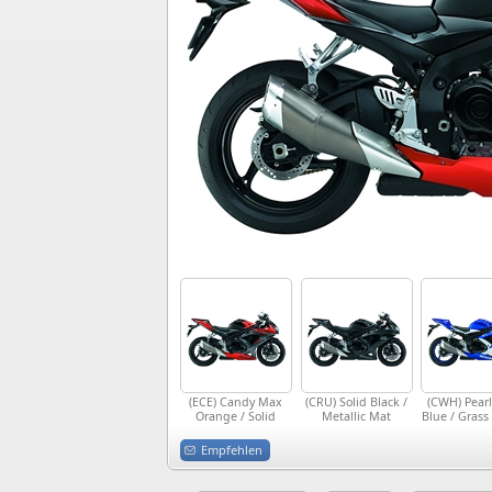
(ECE) Candy Max
(CRU) Solid Black /
(CWH) Pearl
Orange / Solid
Metallic Mat
Blue / Grass
Black
Schwarz No.2
White
Empfehlen