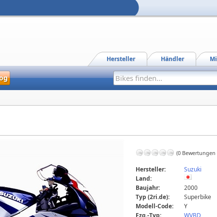
Hersteller
Händler
Mi
og
(0 Bewertungen
Hersteller:
Suzuki
Land:
Baujahr:
2000
Typ (2ri.de):
Superbike
Modell-Code:
Y
Fzg.-Typ:
WVBD