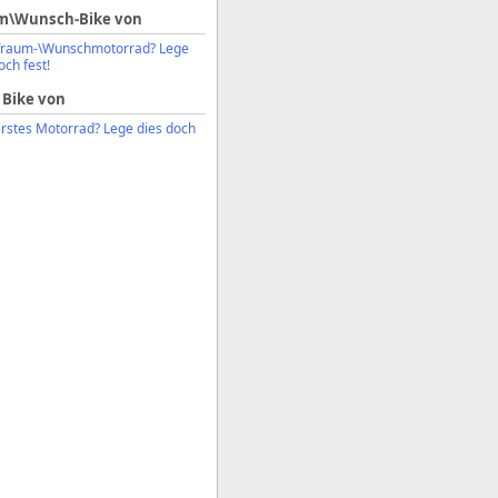
m\Wunsch-Bike von
Traum-\Wunschmotorrad? Lege
och fest!
 Bike von
erstes Motorrad? Lege dies doch