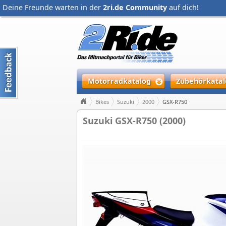
Deine Freunde warten in der
2ri.de Community
auf dich!
Motorradkatalog
Zubehörkatal
Bikes
Suzuki
2000
GSX-R750
Suzuki GSX-R750 (2000)