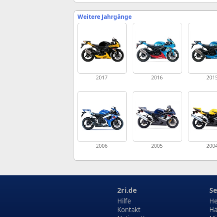
Weitere Jahrgänge
2017
2016
201
2006
2005
200
2ri.de
Se
Hilfe
He
Kontakt
Hä