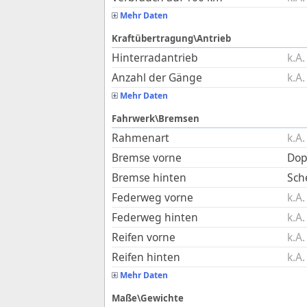
Mehr Daten
Kraftübertragung\Antrieb
Hinterradantrieb
k.A.
Anzahl der Gänge
k.A.
Mehr Daten
Fahrwerk\Bremsen
Rahmenart
k.A.
Bremse vorne
Dop
Bremse hinten
Sch
Federweg vorne
k.A.
Federweg hinten
k.A.
Reifen vorne
k.A.
Reifen hinten
k.A.
Mehr Daten
Maße\Gewichte