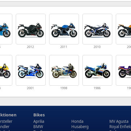
5
2012
2011
2010
20
4
2001
1998
1986
19
ktionen
Bikes
rsteller
Aprilia
Honda
MV Agusta
ndler
BMW
Husaberg
Royal Enfiel