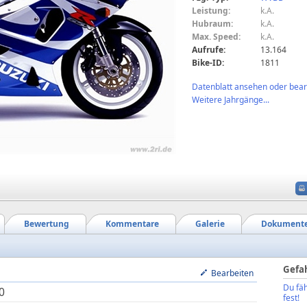
Leistung:
k.A.
Hubraum:
k.A.
Max. Speed:
k.A.
Aufrufe:
13.164
Bike-ID:
1811
Datenblatt ansehen oder bearb
Weitere Jahrgänge...
Bewertung
Kommentare
Galerie
Dokument
Gefa
Bearbeiten
Du fäh
0
fest!