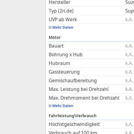
Hersteller
Suz
Typ (2ri.de)
Sup
UVP ab Werk
k.A.
Mehr Daten
Motor
Bauart
k.A.
Bohrung x Hub
k.A.
Hubraum
k.A.
Gassteuerung
k.A.
Gemischaufbereitung
k.A.
Max. Leistung bei Drehzahl
k.A.
Max. Drehmoment bei Drehzahl
k.A.
Mehr Daten
Fahrleistung\Verbrauch
Höchstgeschwindigkeit
k.A.
Verbrauch auf 100 km
k.A.