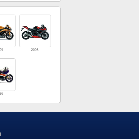
09
2008
86
d