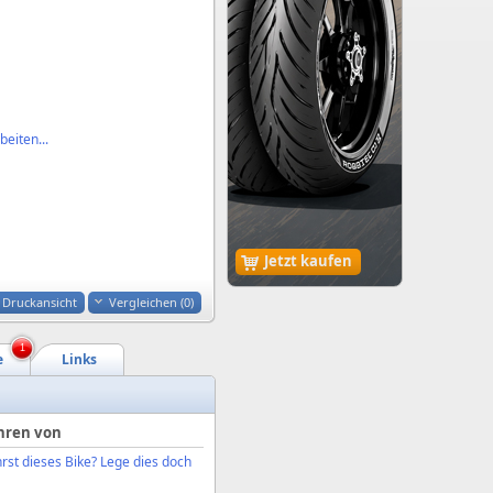
eiten...
Jetzt kaufen
Druckansicht
Vergleichen (
0
)
1
e
Links
hren von
rst dieses Bike? Lege dies doch