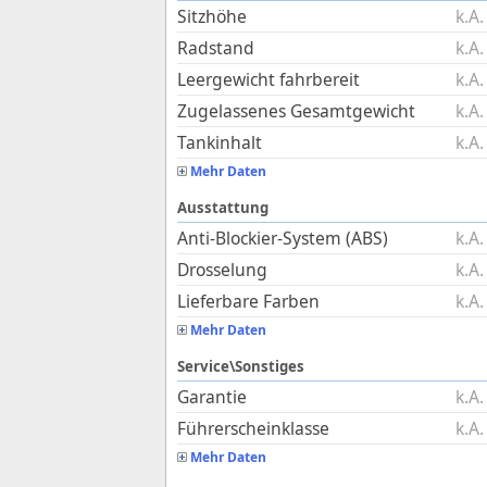
Sitzhöhe
k.A.
Radstand
k.A.
Leergewicht fahrbereit
k.A.
Zugelassenes Gesamtgewicht
k.A.
Tankinhalt
k.A.
Mehr Daten
Ausstattung
Anti-Blockier-System (ABS)
k.A.
Drosselung
k.A.
Lieferbare Farben
k.A.
Mehr Daten
Service\Sonstiges
Garantie
k.A.
Führerscheinklasse
k.A.
Mehr Daten