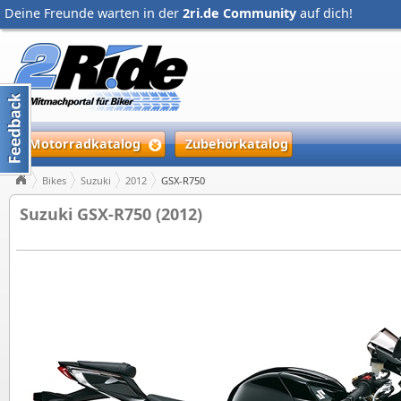
Deine Freunde warten in der
2ri.de Community
auf dich!
Motorradkatalog
Zubehörkatalog
Bikes
Suzuki
2012
GSX-R750
Suzuki GSX-R750 (2012)