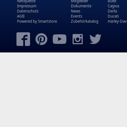
Netiquette
Mitglieder
Buell
Impressum
Dokumente
Cagiva
Datenschutz
News
Derbi
AGB
Events
Ducati
Powered by
Smartstore
Zubehörkatalog
Harley-Dav