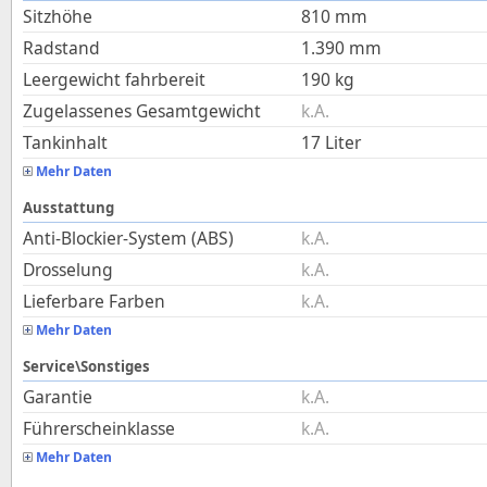
Sitzhöhe
810
mm
Radstand
1.390
mm
Leergewicht fahrbereit
190
kg
Zugelassenes Gesamtgewicht
k.A.
Tankinhalt
17
Liter
Mehr Daten
Ausstattung
Anti-Blockier-System (ABS)
k.A.
Drosselung
k.A.
Lieferbare Farben
k.A.
Mehr Daten
Service\Sonstiges
Garantie
k.A.
Führerscheinklasse
k.A.
Mehr Daten