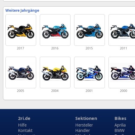
Weitere Jahrgänge
2017
2016
2015
2011
2005
2004
2001
2000
2ri.de
Sektionen
Bikes
Hilfe
Hersteller
Aprilia
Kontakt
Händler
BMW