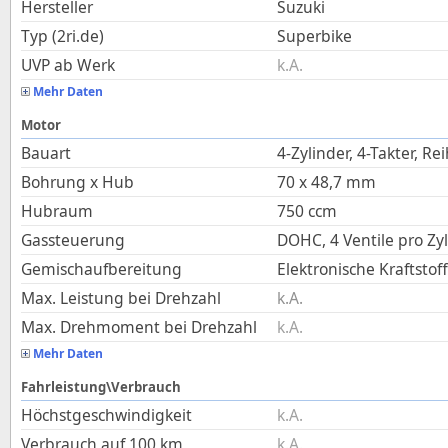
Hersteller
Suzuki
Typ (2ri.de)
Superbike
UVP ab Werk
k.A.
Mehr Daten
Motor
Bauart
4-Zylinder, 4-Takter, Re
Bohrung x Hub
70
x
48,7
mm
Hubraum
750
ccm
Gassteuerung
DOHC, 4 Ventile pro Zy
Gemischaufbereitung
Elektronische Kraftstof
Max. Leistung bei Drehzahl
k.A.
Max. Drehmoment bei Drehzahl
k.A.
Mehr Daten
Fahrleistung\Verbrauch
Höchstgeschwindigkeit
k.A.
Verbrauch auf 100 km
k.A.