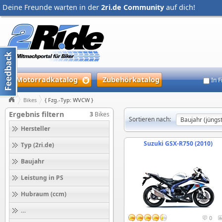
Deine Freunde warten in der
2ri.de Community
auf dich!
Motorradkatalog
Zubehörkatalog
In 
Bikes
{ Fzg.-Typ: WVCW }
Ergebnis filtern
3
Bikes
Sortieren nach:
Hersteller
Suzuki GSX-R750 (2010)
Typ (2ri.de)
Baujahr
Leistung in PS
Hubraum (ccm)
Höchstgeschwindigkeit (km/h)
0