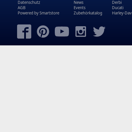
Datenschutz
News
Derbi
AGB
Events
Ducati
Powered by
Smartstore
Zubehörkatalog
Harley-Dav