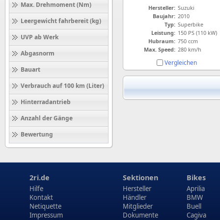
Max. Drehmoment (Nm)
Hersteller:
Suzuki
Baujahr:
2010
Leergewicht fahrbereit (kg)
Typ:
Superbike
Leistung:
150 PS (110 kW)
UVP ab Werk
Hubraum:
750 ccm
Max. Speed:
280 km/h
Abgasnorm
Vergleichen
Bauart
Verbrauch auf 100 km (Liter)
Hinterradantrieb
Anzahl der Gänge
Bewertung
2ri.de
Sektionen
Bikes
Hilfe
Hersteller
Aprilia
Kontakt
Händler
BMW
Netiquette
Mitglieder
Buell
Impressum
Dokumente
Cagiva