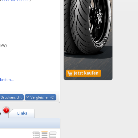
 kW)
Jetzt kaufen
eiten...
Druckansicht
Vergleichen (
0
)
1
e
Links