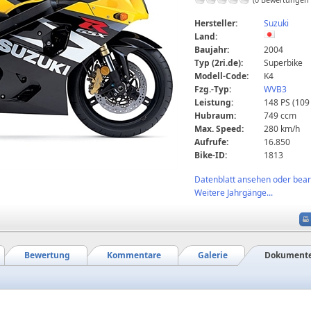
Hersteller:
Suzuki
Land:
Baujahr:
2004
Typ (2ri.de):
Superbike
Modell-Code:
K4
Fzg.-Typ:
WVB3
Leistung:
148 PS (109
Hubraum:
749 ccm
Max. Speed:
280 km/h
Aufrufe:
16.850
Bike-ID:
1813
Datenblatt ansehen oder bearb
Weitere Jahrgänge...
Bewertung
Kommentare
Galerie
Dokument