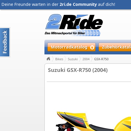
Deine Freunde warten in der
2ri.de Community
auf dich!
Motorradkatalog
Zubehörkatal
Bikes
Suzuki
2004
GSX-R750
Suzuki GSX-R750 (2004)