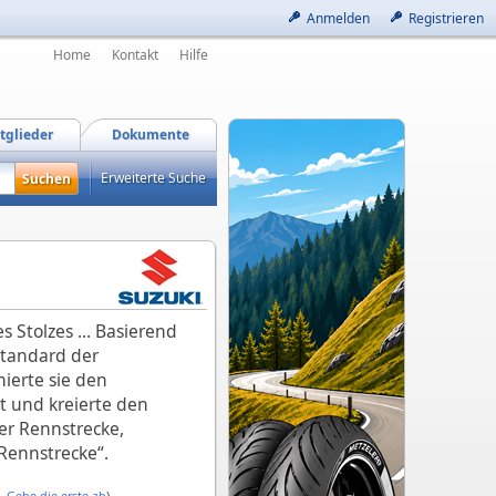
Anmelden
Registrieren
Home
Kontakt
Hilfe
tglieder
Dokumente
Erweiterte Suche
 Stolzes ... Basierend
Standard der
ierte sie den
 und kreierte den
er Rennstrecke,
Rennstrecke“.
 -
Gebe die erste ab
)