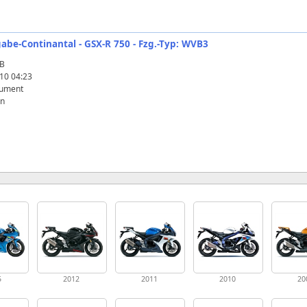
gabe-Continantal - GSX-R 750 - Fzg.-Typ: WVB3
KB
10 04:23
ument
en
5
2012
2011
2010
20