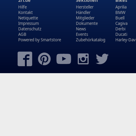
2ri.de
Sektionen
Bikes
Hilfe
Hersteller
Aprilia
Kontakt
Händler
BMW
Netiquette
Mitglieder
Buell
Impressum
Dokumente
Cagiva
Datenschutz
News
Derbi
AGB
Events
Ducati
Powered by
Smartstore
Zubehörkatalog
Harley-Dav