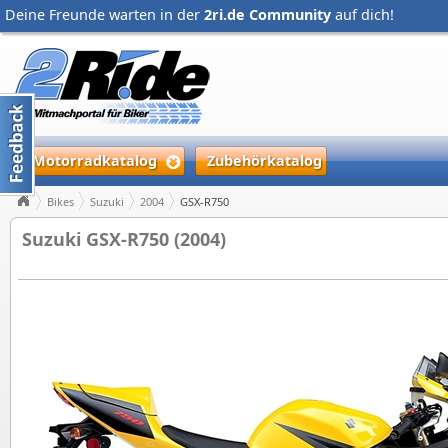
Deine Freunde warten in der
2ri.de Community
auf dich!
Motorradkatalog
Zubehörkatalog
Bikes
Suzuki
2004
GSX-R750
Suzuki GSX-R750 (2004)