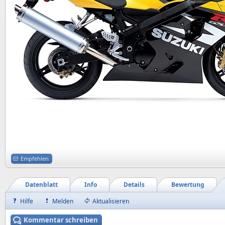
Empfehlen
Datenblatt
Info
Details
Bewertung
Hilfe
Melden
Aktualisieren
Kommentar schreiben