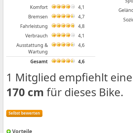
Spo
Komfort
4,1
Gelän
Bremsen
4,7
Sozi
Fahrleistung
4,8
Verbrauch
4,1
Ausstattung &
4,6
Wartung
Gesamt
4,6
1 Mitglied empfiehlt ei
170 cm
für dieses Bike.
Selbst bewerten
Vorteile