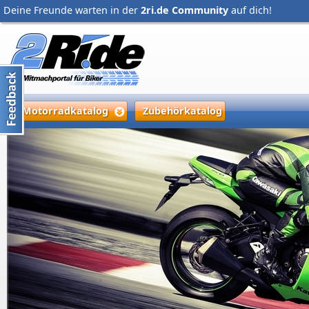
Deine Freunde warten in der
2ri.de Community
auf dich!
Motorradkatalog
Zubehörkatalog