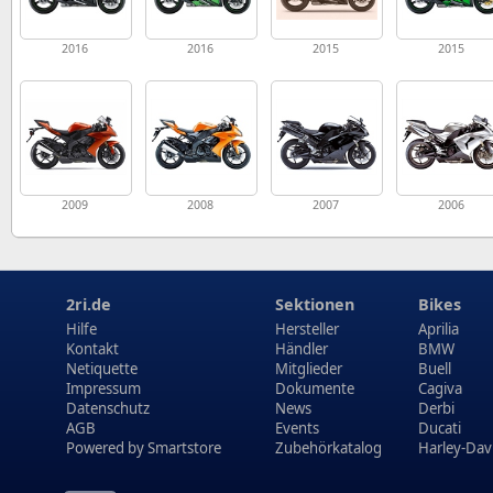
2016
2016
2015
2015
2009
2008
2007
2006
2ri.de
Sektionen
Bikes
Hilfe
Hersteller
Aprilia
Kontakt
Händler
BMW
Netiquette
Mitglieder
Buell
Impressum
Dokumente
Cagiva
Datenschutz
News
Derbi
AGB
Events
Ducati
Powered by
Smartstore
Zubehörkatalog
Harley-Dav