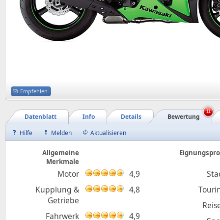
Empfehlen
11
Datenblatt
Info
Details
Bewertung
Hilfe
Melden
Aktualisieren
Allgemeine
Eignungsprof
Merkmale
Motor
4,9
Sta
Kupplung &
4,8
Touri
Getriebe
Reis
Fahrwerk
4,9