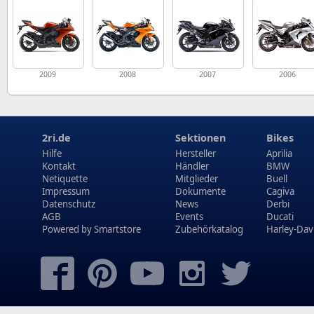
2009
2008
2007
2006
2ri.de
Sektionen
Bikes
Hilfe
Hersteller
Aprilia
Kontakt
Händler
BMW
Netiquette
Mitglieder
Buell
Impressum
Dokumente
Cagiva
Datenschutz
News
Derbi
AGB
Events
Ducati
Powered by
Smartstore
Zubehörkatalog
Harley-Dav