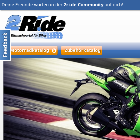
Deine Freunde warten in der
2ri.de Community
auf dich!
Motorradkatalog
Zubehörkatalog